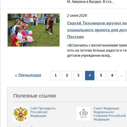
М. Аверина в Валдае. В ста...
2 июня 2026
Сергей Тихомиров вручил по
социального приюта для дет
Пестове
«Встречаясь с воспитанниками приют
хоть на чуточку больше радости и те
детском учреждении всегд...
Предыдущая
...
1
2
3
4
5
6
Полезные ссылки
Сайт Президента
Совет Федерации
Российской
Федерального
Федерации
Собрания Российской
Федерации