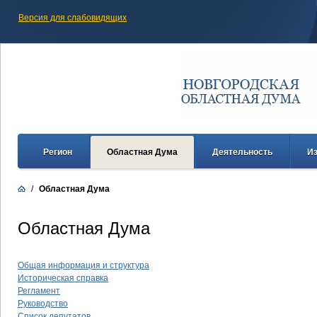
Версия для слабовидящих
Регион
Областная Дума
Деятельность
И
/
Областная Дума
Областная Дума
Общая информация и структура
Историческая справка
Регламент
Руководство
Список депутатов