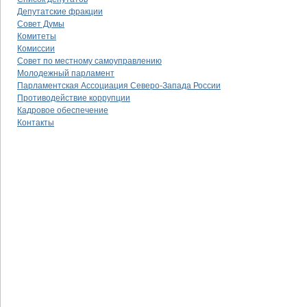
Депутатские фракции
Совет Думы
Комитеты
Комиссии
Совет по местному самоуправлению
Молодежный парламент
Парламентская Ассоциация Северо-Запада России
Противодействие коррупции
Кадровое обеспечение
Контакты