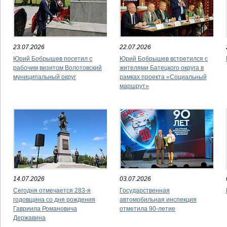
23.07.2026
22.07.2026
Юрий Бобрышев посетил с
Юрий Бобрышев встретился с
рабочим визитом Волотовский
жителями Батецкого округа в
муниципальный округ
рамках проекта «Социальный
маршрут»
14.07.2026
03.07.2026
Сегодня отмечается 283-я
Государственная
годовщина со дня рождения
автомобильная инспекция
Гавриила Романовича
отметила 90-летие
Державина