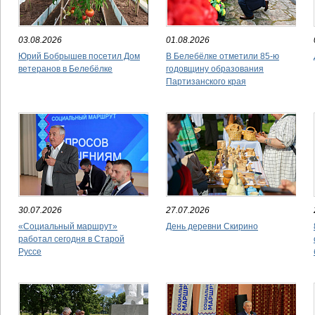
03.08.2026
01.08.2026
Юрий Бобрышев посетил Дом
В Белебёлке отметили 85-ю
ветеранов в Белебёлке
годовщину образования
Партизанского края
30.07.2026
27.07.2026
«Социальный маршрут»
День деревни Скирино
работал сегодня в Старой
Руссе