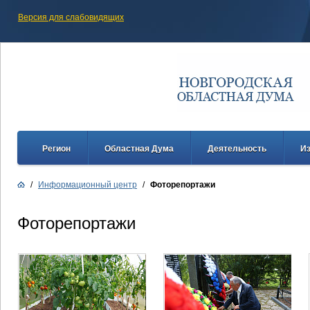
Версия для слабовидящих
Регион
Областная Дума
Деятельность
И
/
Информационный центр
/
Фоторепортажи
Фоторепортажи