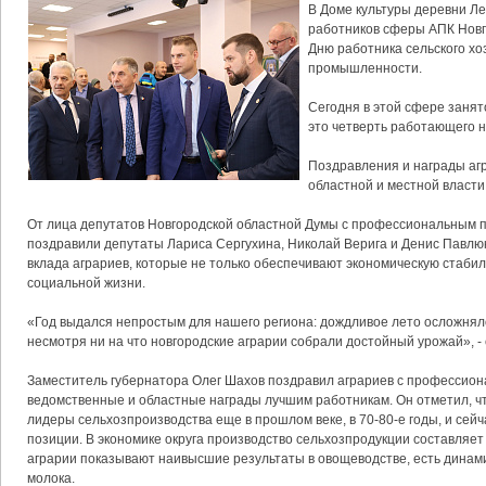
В Доме культуры деревни Ле
работников сферы АПК Новг
Дню работника сельского х
промышленности.
Сегодня в этой сфере занят
это четверть работающего н
Поздравления и награды аг
областной и местной власти
От лица депутатов Новгородской областной Думы с профессиональным п
поздравили депутаты Лариса Сергухина, Николай Верига и Денис Павлю
вклада аграриев, которые не только обеспечивают экономическую стабиль
социальной жизни.
«Год выдался непростым для нашего региона: дождливое лето осложнял
несмотря ни на что новгородские аграрии собрали достойный урожай», -
Заместитель губернатора Олег Шахов поздравил аграриев с профессион
ведомственные и областные награды лучшим работникам. Он отметил, чт
лидеры сельхозпроизводства еще в прошлом веке, в 70-80-е годы, и сей
позиции. В экономике округа производство сельхозпродукции составляет
аграрии показывают наивысшие результаты в овощеводстве, есть динами
молока.