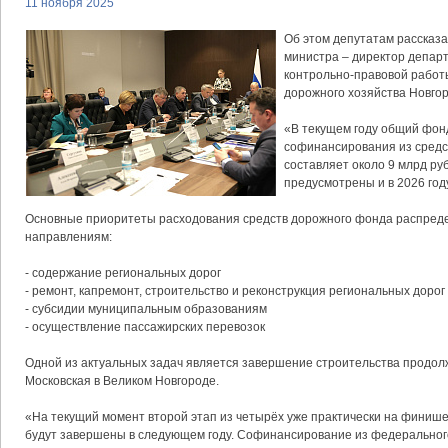
11 ноября 2025
Об этом депутатам рассказ
министра ‒ директор депар
контрольно-правовой работ
дорожного хозяйства Новгор
«В текущем году общий фонд
софинансирования из сред
составляет около 9 млрд руб
предусмотрены и в 2026 году
Основные приоритеты расходования средств дорожного фонда распре
направлениям:
- содержание региональных дорог
- ремонт, капремонт, строительство и реконструкция региональных дорог
- субсидии муниципальным образованиям
- осуществление пассажирских перевозок
Одной из актуальных задач является завершение строительства продо
Московская в Великом Новгороде.
«На текущий момент второй этап из четырёх уже практически на финише
будут завершены в следующем году. Софинансирование из федерального