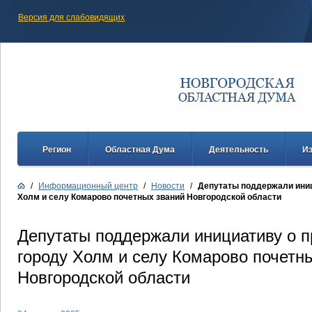
Версия для слабовидящих
Регион
Областная Дума
Деятельность
И
/
Информационный центр
/
Новости
/
Депутаты поддержали иниц
Холм и селу Комарово почетных званий Новгородской области
Депутаты поддержали инициативу о 
городу Холм и селу Комарово почетн
Новгородской области