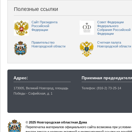
Полезные ссылки
Сайт Президента
Совет Федерации
Российской
Федерального
Федерации
Собрания Российской
Федерации
Правительство
Счетная палата
Новгородской области
Новгородской области
Адрес:
Приемная председателя
173005, Великий Новгород, площадь
Телефон: (816-2) 73-25-14
Победы - Софийская, д. 1
©
2025 Новгородская областная Дума
Перепечатка материалов официального сайта возможна при условии 
внутри текста и наличии активной и индексируемой ссылки на novobld