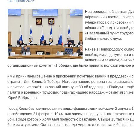
24 апреля 2025
Новгородская областная Ду
обращении к временно исп
губернатора о присвоении 
области «Город воинской до
«Населенный пункт трудово
Любытинского округа.
Ранее в Новгородскую обла
необходимые документы и хо
областным законом, они бы
организационный комитет «Победа», где было принято положительное 
«Мы принимаем решение о присвоении почетных званий в преддверии с
страны – Дня Великой Победы. История нашего региона тесно связана с
и присвоение почётных званий накануне 80-ой годовщины Победы – ещё
памяти о военных и трудовых подвигах нашего народа», – отметил спик
Юрий Бобрышев.
Город Холм был оккупирован немецко-фашистскими войсками 2 августа 1
освобождения 21 февраля 1944 года здесь развернулись ожесточенные
бои, в ходе которых Холм был полностью разрушен. Свыше 15 тысяч наш
боях за эту землю. Оставшиеся в городе мирные жители стали бесправн