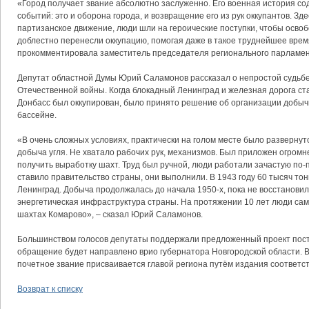
«Город получает звание абсолютно заслуженно. Его военная история со
событий: это и оборона города, и возвращение его из рук оккупантов. Зд
партизанское движение, люди шли на героические поступки, чтобы осво
доблестно перенесли оккупацию, помогая даже в такое труднейшее врем
прокомментировала заместитель председателя регионального парламен
Депутат областной Думы Юрий Саламонов рассказал о непростой судьбе
Отечественной войны. Когда блокадный Ленинград и железная дорога ста
Донбасс был оккупирован, было принято решение об организации добычи
бассейне.
«В очень сложных условиях, практически на голом месте было развернут
добыча угля. Не хватало рабочих рук, механизмов. Был приложен огромн
получить выработку шахт. Труд был ручной, люди работали зачастую по-п
ставило правительство страны, они выполнили. В 1943 году 60 тысяч тон
Ленинград. Добыча продолжалась до начала 1950-х, пока не восстанови
энергетическая инфраструктура страны. На протяжении 10 лет люди са
шахтах Комарово», – сказал Юрий Саламонов.
Большинством голосов депутаты поддержали предложенный проект пос
обращение будет направлено врио губернатора Новгородской области. В 
почетное звание присваивается главой региона путём издания соответст
Возврат к списку