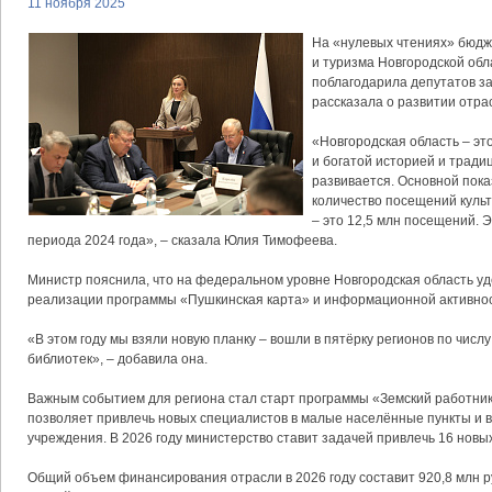
11 ноября 2025
На «нулевых чтениях» бюдж
и туризма Новгородской об
поблагодарила депутатов за
рассказала о развитии отра
«Новгородская область – это
и богатой историей и тради
развивается. Основной пок
количество посещений культ
– это 12,5 млн посещений. 
периода 2024 года», – сказала Юлия Тимофеева.
Министр пояснила, что на федеральном уровне Новгородская область уд
реализации программы «Пушкинская карта» и информационной активнос
«В этом году мы взяли новую планку – вошли в пятёрку регионов по чис
библиотек», – добавила она.
Важным событием для региона стал старт программы «Земский работник
позволяет привлечь новых специалистов в малые населённые пункты и в
учреждения. В 2026 году министерство ставит задачей привлечь 16 новы
Общий объем финансирования отрасли в 2026 году составит 920,8 млн ру