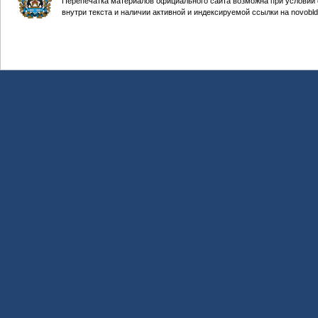
Перепечатка материалов официального сайта возможна при условии 
внутри текста и наличии активной и индексируемой ссылки на novobld