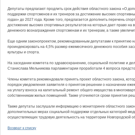
Депутаты предлагают продлить срок действия областного закона «О до
поддержки спортсменов и их тренеров за достижение высоких спортивны
годах» до 2027 года. Кроме того, предлагается дополнить перечень спо
достижение высоких спортивных результатов на которых дает право на
денежного вознаграждения спортсменам и их тренерам, а также увеличи
Еще одним законопроектом, рекомендованным депутатами к принятию н
проиндексировать на 4,5% размер ежемесячного денежного пособия за
культуры и спорта.
На заседании комитета по здравоохранению, социальной политике и де
Станислава Мельникова парламентарии проработали 4 вопроса предст
Члены комитета рекомендовали принять проект областного закона, кот
порядок уведомления заявителя о принятом решении о назначении еже
на уплату взноса на капитальный ремонт общего имущества в многоква
собственникам жилых помещений. Также уточняются сроки принятия ре
Также депутаты заслушали информацию о мониторинге областного зако
дополнительных мерах социальной поддержки отдельных категорий мед
осуществляющих трудовую деятельность на территории Новгородской обл
Возврат к списку