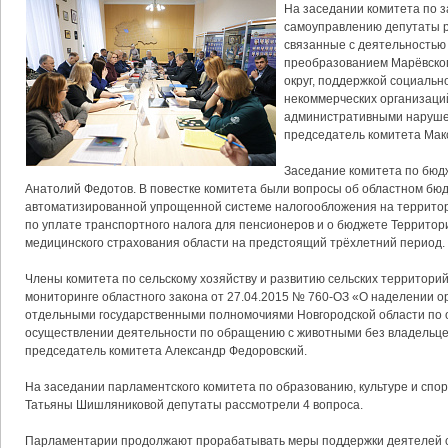
На заседании комитета по з
самоуправлению депутаты 
связанные с деятельностью 
преобразованием Марёвско
округ, поддержкой социаль
некоммерческих организаци
административными наруше
председатель комитета Мак
Заседание комитета по бюд
Анатолий Федотов. В повестке комитета были вопросы об областном бюд
автоматизированной упрощенной системе налогообложения на территор
по уплате транспортного налога для пенсионеров и о бюджете Террито
медицинского страхования области на предстоящий трёхлетний период.
Члены комитета по сельскому хозяйству и развитию сельских территор
мониторинге областного закона от 27.04.2015 № 760-ОЗ «О наделении о
отдельными государственными полномочиями Новгородской области по 
осуществлении деятельности по обращению с животными без владельц
председатель комитета Александр Федоровский.
На заседании парламентского комитета по образованию, культуре и спо
Татьяны Шишляниковой депутаты рассмотрели 4 вопроса.
Парламентарии продолжают прорабатывать меры поддержки деятелей 