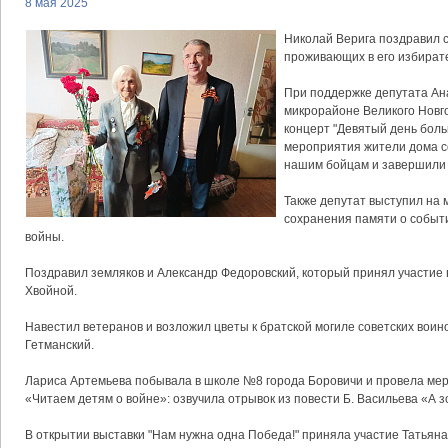
8 мая 2025
Николай Верига поздравил 
проживающих в его избирате
При поддержке депутата Ан
микрорайоне Великого Новг
концерт "Девятый день боль
мероприятия жители дома 
нашим бойцам и завершили
Также депутат выступил на 
сохранения памяти о событ
войны.
Поздравил земляков и Александр Федоровский, который принял участие
Хвойной.
Навестил ветеранов и возложил цветы к братской могиле советских воин
Гетманский.
Лариса Артемьева побывала в школе №8 города Боровичи и провела мер
«Читаем детям о войне»: озвучила отрывок из повести Б. Васильева «А з
В открытии выставки "Нам нужна одна Победа!" приняла участие Татьян