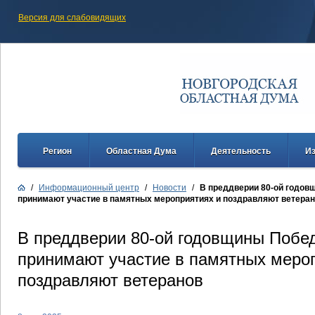
Версия для слабовидящих
Регион
Областная Дума
Деятельность
И
/
Информационный центр
/
Новости
/
В преддверии 80-ой годо
принимают участие в памятных мероприятиях и поздравляют ветера
В преддверии 80-ой годовщины Побе
принимают участие в памятных меро
поздравляют ветеранов