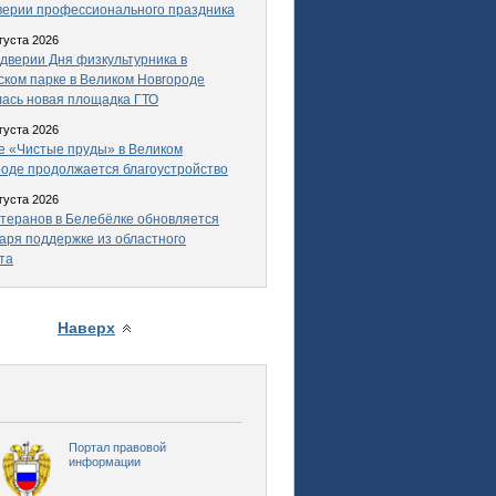
верии профессионального праздника
густа 2026
дверии Дня физкультурника в
ком парке в Великом Новгороде
ась новая площадка ГТО
густа 2026
е «Чистые пруды» в Великом
оде продолжается благоустройство
густа 2026
теранов в Белебёлке обновляется
аря поддержке из областного
та
Наверх
Портал правовой
информации