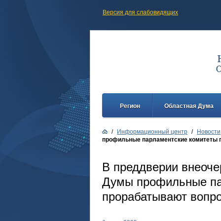
Версия для слабовидящих
Регион
Областная Дума
/
Информационный центр
/
Новости
профильные парламентские комитеты 
В преддверии внеоче
Думы профильные па
прорабатывают вопро