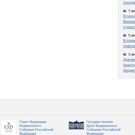
предд
7 ав
В пред
Веряжс
открыл
5 ав
В парк
Новгор
3 ав
Дом ве
благод
бюдже
Совет Федерации
Государственная
Федерального
Дума Федерального
Собрания Российской
Собрания Российской
Федерации
Федерации