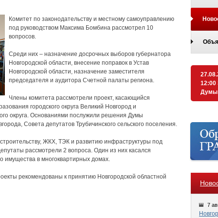
Комитет по законодательству и местному самоуправлению
Ново
под руководством Максима Бомбина рассмотрел 10
вопросов.
Объя
Среди них – назначение досрочных выборов губернатора
Новгородской области, внесение поправок в Устав
Новгородской области, назначение заместителя
27.08
председателя и аудитора Счетной палаты региона.
12:00
Думы
Члены комитета рассмотрели проект, касающийся
разования городского округа Великий Новгород и
ого округа. Основаниями послужили решения Думы
города, Совета депутатов Трубичинского сельского поселения.
 строительству, ЖКХ, ТЭК и развитию инфраструктуры под
епутаты рассмотрели 2 вопроса. Один из них касался
о имущества в многоквартирных домах.
оекты рекомендованы к принятию Новгородской областной
Ново
7 ав
Новгор