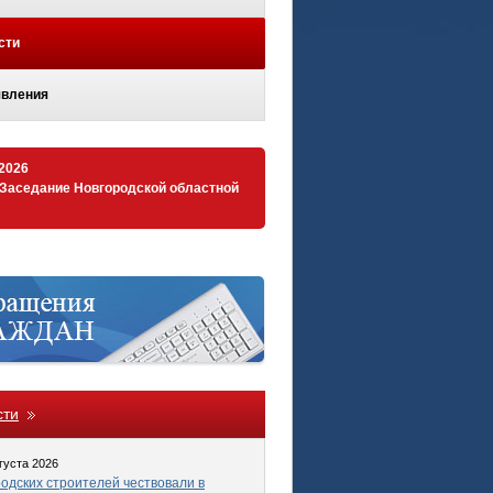
сти
вления
.2026
 Заседание Новгородской областной
сти
густа 2026
одских строителей чествовали в