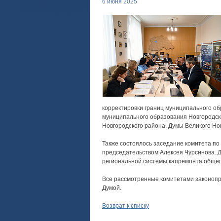
6 июня 2025
корректировки границ муниципального об
муниципального образования Новгородск
Новгородского района, Думы Великого Нов
Также состоялось заседание комитета по
председательством Алексея Чурсинова. Д
региональной системы капремонта общег
Все рассмотренные комитетами законопр
Думой.
Возврат к списку