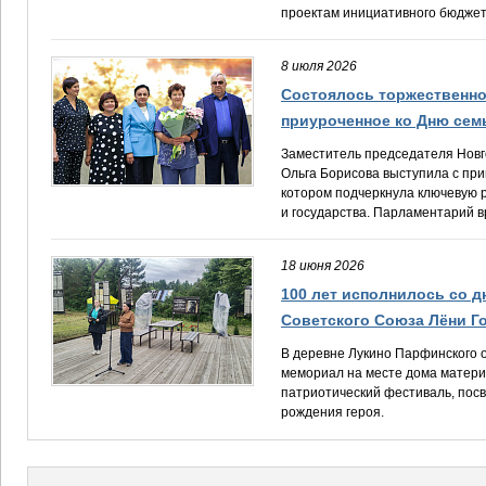
Ленинградской области.
проектам инициативного бюдже
С 2007 г. по 2009 г. преподаватель кафедры юридических наук Национал
России (г. Санкт-Петербург). С 2009 по 2010 год - руководитель юридиче
сельское поселение".
8 июля 2026
С 2010 по 2016 г. генеральный директор ООО "Сады Старой Руссы".
Состоялось торжественно
Награждена:
приуроченное ко Дню сем
2011 г. Благодарственным письмом губернатора Новгородской области
Заместитель председателя Новг
2012 г. Знаком 1150-летия зарождения Российской государственности
Ольга Борисова выступила с при
2014 г. Благодарностью губернатора Новгородской области
котором подчеркнула ключевую 
2014 г. Почетной грамотой Правительства Новгородской области
и государства. Парламентарий вр
18 июня 2026
100 лет исполнилось со д
Советского Союза Лёни Г
В деревне Лукино Парфинского о
мемориал на месте дома матери
патриотический фестиваль, пос
рождения героя.