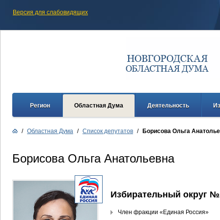
Версия для слабовидящих
Регион
Областная Дума
Деятельность
И
/
Областная Дума
/
Список депутатов
/
Борисова Ольга Анатоль
Борисова Ольга Анатольевна
Избирательный округ №
Член фракции «Единая Россия»