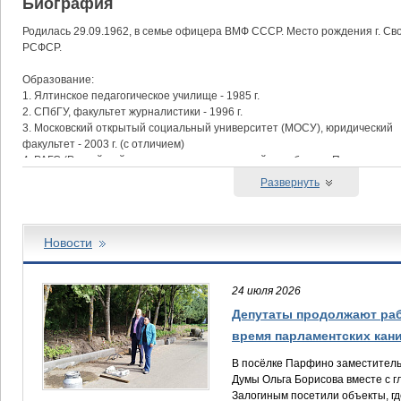
Биография
Родилась 29.09.1962, в семье офицера ВМФ СССР. Место рождения г. Св
РСФСР.
Образование:
1. Ялтинское педагогическое училище - 1985 г.
2. СПбГУ, факультет журналистики - 1996 г.
3. Московский открытый социальный университет (МОСУ), юридический
факультет - 2003 г. (с отличием)
4. РАГС (Российской академии государственной службы при Президенте
РФ (г. Москва), кафедра политологии и политического
Развернуть
управления (с отличием) - 2009 г.
5. Мичуринский государственный аграрный университет им. В.И.Мичурина
С 1980 по 1993 г. корреспондент различных изданий СМИ («Вечерний Ле
Новости
правда», «Санкт-Петербургский ведомости», «На страже Родины»). Сот
"Красная звезда", "Боевой путь", "Братишка", "Радио Балтика", "Радио Ро
корреспондентом в «горячих точках»: Нагорном Карабахе, Южной Осетии
24 июля 2026
С 1995 года заместитель по связям с общественностью и руководитель 
Депутаты продолжают раб
"Сертолово" Ленинградской области.
время парламентских кан
В 2002 году баллотировалась на пост главы МО «Сертолово», заняла вто
С 2000 по 2007г. заместитель главы администрации Кировского района Л
В посёлке Парфино заместитель
с общественностью и СМИ), помощник депутата Законодательного собра
Думы Ольга Борисова вместе с г
помощник депутата Государственной Думы РФ, консультант Председате
Залогиным посетили объекты, гд