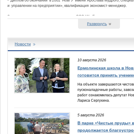
- Диплом об окончании в 2002 НовГУ имени Ярослава Мудрого, специа
и управлении на предприятии», квалификация экономист-менеджер.
Заместитель генерального директора ООО УК «Еврохимсервис».
Развернуть
Награждена:
- Почетной грамотой Министерства сельского хозяйства РФ,
- знаком «1150-летие зарождения Российской государственности»,
- памятной медалью «Великий Новгород – Город воинской славы»,
Новости
- медалью «За вклад в развитие земли Новгородской»,
- памятной медалью «45 лет организации ветеранов г. Великий Новгоро
Присвоено звание Почетный работник агропромышленного комплекса Ро
10 августа 2026
Ермолинская школа в Нов
готовится принять ученик
На объекте завершаются чистов
пусконаладочные работы, завоз
работ ознакомилась депутат Но
Лариса Сергухина.
5 августа 2026
В парке «Чистые пруды» 
продолжается благоустро