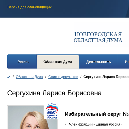
Версия для слабовидящих
Регион
Областная Дума
Деятельность
И
/
Областная Дума
/
Список депутатов
/
Сергухина Лариса Борисо
Сергухина Лариса Борисовна
Избирательный округ №
Член фракции «Единая Россия»