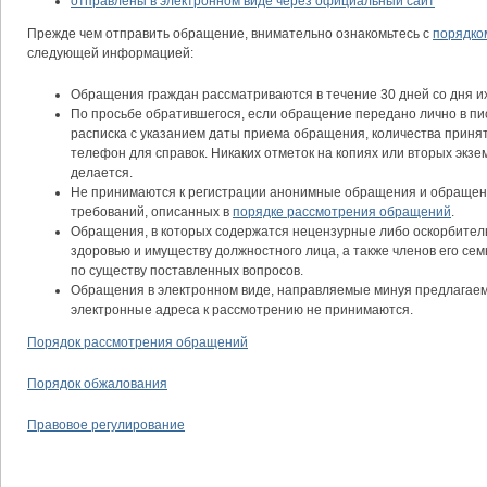
отправлены в электронном виде через официальный сайт
Прежде чем отправить обращение, внимательно ознакомьтесь с
порядко
следующей информацией:
Обращения граждан рассматриваются в течение 30 дней со дня их
По просьбе обратившегося, если обращение передано лично в п
расписка с указанием даты приема обращения, количества приня
телефон для справок. Никаких отметок на копиях или вторых эк
делается.
Не принимаются к регистрации анонимные обращения и обраще
требований, описанных в
порядке рассмотрения обращений
.
Обращения, в которых содержатся нецензурные либо оскорбител
здоровью и имуществу должностного лица, а также членов его сем
по существу поставленных вопросов.
Обращения в электронном виде, направляемые минуя предлага
электронные адреса к рассмотрению не принимаются.
Порядок рассмотрения обращений
Порядок обжалования
Правовое регулирование