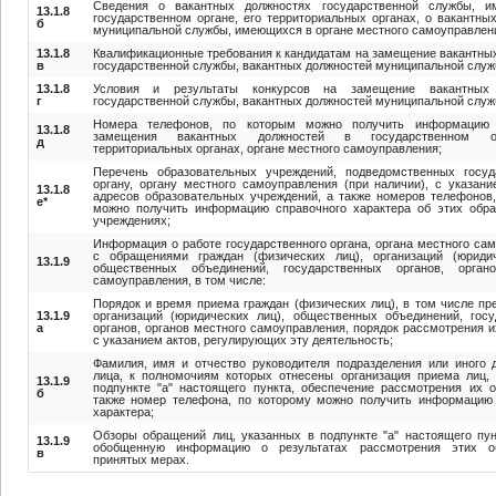
Сведения о вакантных должностях государственной службы, 
13.1.8
государственном органе, его территориальных органах, о вакантны
б
муниципальной службы, имеющихся в органе местного самоуправлен
13.1.8
Квалификационные требования к кандидатам на замещение вакантны
в
государственной службы, вакантных должностей муниципальной служ
13.1.8
Условия и результаты конкурсов на замещение вакантных 
г
государственной службы, вакантных должностей муниципальной служ
Номера телефонов, по которым можно получить информацию
13.1.8
замещения вакантных должностей в государственном о
д
территориальных органах, органе местного самоуправления;
Перечень образовательных учреждений, подведомственных госуд
органу, органу местного самоуправления (при наличии), с указан
13.1.8
адресов образовательных учреждений, а также номеров телефонов
е
*
можно получить информацию справочного характера об этих обра
учреждениях;
Информация о работе государственного органа, органа местного са
с обращениями граждан (физических лиц), организаций (юридич
13.1.9
общественных объединений, государственных органов, орган
самоуправления, в том числе:
Порядок и время приема граждан (физических лиц), в том числе пр
13.1.9
организаций (юридических лиц), общественных объединений, гос
а
органов, органов местного самоуправления, порядок рассмотрения 
с указанием актов, регулирующих эту деятельность;
Фамилия, имя и отчество руководителя подразделения или иного 
лица, к полномочиям которых отнесены организация приема лиц,
13.1.9
подпункте "а" настоящего пункта, обеспечение рассмотрения их 
б
также номер телефона, по которому можно получить информацию 
характера;
Обзоры обращений лиц, указанных в подпункте "а" настоящего пун
13.1.9
обобщенную информацию о результатах рассмотрения этих 
в
принятых мерах.