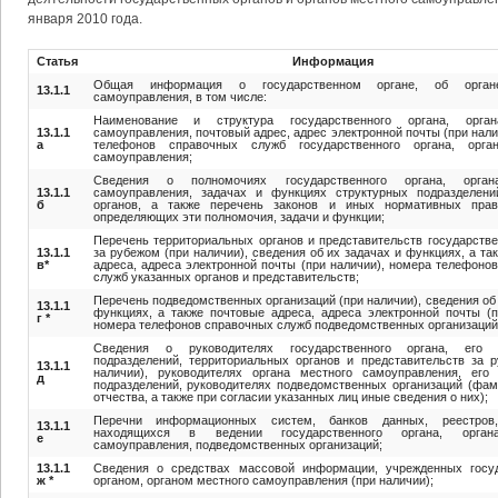
января 2010 года.
Статья
Информация
Общая информация о государственном органе, об орган
13.1.1
самоуправления, в том числе:
Наименование и структура государственного органа, орга
13.1.1
самоуправления, почтовый адрес, адрес электронной почты (при нали
а
телефонов справочных служб государственного органа, орга
самоуправления;
Сведения о полномочиях государственного органа, орган
13.1.1
самоуправления, задачах и функциях структурных подразделени
б
органов, а также перечень законов и иных нормативных прав
определяющих эти полномочия, задачи и функции;
Перечень территориальных органов и представительств государстве
13.1.1
за рубежом (при наличии), сведения об их задачах и функциях, а та
в
*
адреса, адреса электронной почты (при наличии), номера телефоно
служб указанных органов и представительств;
Перечень подведомственных организаций (при наличии), сведения об 
13.1.1
функциях, а также почтовые адреса, адреса электронной почты (п
г *
номера телефонов справочных служб подведомственных организаций
Сведения о руководителях государственного органа, его 
подразделений, территориальных органов и представительств за 
13.1.1
наличии), руководителях органа местного самоуправления, его 
д
подразделений, руководителях подведомственных организаций (фам
отчества, а также при согласии указанных лиц иные сведения о них);
Перечни информационных систем, банков данных, реестров,
13.1.1
находящихся в ведении государственного органа, орган
е
самоуправления, подведомственных организаций;
13.1.1
Сведения о средствах массовой информации, учрежденных госу
ж *
органом, органом местного самоуправления (при наличии);