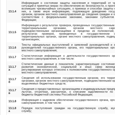
Информация о состоянии защиты населения и территорий от ч
ситуаций и принятых мерах по обеспечению их безопасности, о прог
возникших чрезвычайных ситуациях, о приемах и способах защиты 
13.1.4
них, а также иную информацию, подлежащую доведению госу
органом, органом местного самоуправления до сведения граждан и о
соответствии с федеральными законами, законами субъектов
Федерации;
Информация о результатах проверок, проведенных государственным 
территориальными органами, органом местного самоу
подведомственными организациями в пределах их полномочий
13.1.5
результатах проверок, проведенных в государственном о
территориальных органах, органе местного самоуправления, подв
организациях;
Тексты официальных выступлений и заявлений руководителей и з
13.1.6
руководителей государственного органа, его территориальных орг
местного самоуправления;
Статистическая информация о деятельности государственного ор
13.1.7
местного самоуправления, в том числе:
Статистические данные и показатели, характеризующие состояни
13.1.7
развития экономической, социальной и иных сфер жизнеде
а
регулирование которых отнесено к полномочиям государственного ор
местного самоуправления;
Сведения об использовании государственным органом, его терри
13.1.7
органами, органом местного самоуправления, подведомственными о
б
выделяемых бюджетных средств;
Сведения о предоставленных организациям и индивидуальным пред
13.1.7
льготах, отсрочках, рассрочках, о списании задолженности по
в
бюджеты бюджетной системы Российской Федерации;
Информация о кадровом обеспечении государственного органа, орг
13.1.8
самоуправления, в том числе:
13.1.8
Порядок поступления граждан на государственную службу, му
а
службу;