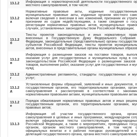
Информация о нормотворческой деятельности государственного ор
13.1.2
местного самоуправления, в том числе:
Нормативные правовые акты, изданные государственны
муниципальные правовые акты, изданные органом местного само
13.1.2
включая сведения о внесении в них изменений, признании их утрат
а
признании их судом недействующими, а также сведения о госу
регистрации нормативных правовых актов, муниципальных право
случаях, установленных законодательством Российской Федерации;
Тексты проектов законодательных и иных нормативных прав
внесенных в Государственную Думу Федерального Собрания
13.1.2
Федерации, законодательные (представительные) органы государств
б
субъектов Российской Федерации, тексты проектов муниципальн
актов, внесенных в представительные органы муниципальных образо
Информация о размещении заказов на поставки товаров, выполн
оказание услуг для государственных и муниципальных нужд в со
13.1.2
законодательством Российской Федерации о размещении заказов 
в
товаров, выполнение работ, оказание услуг для государственных и м
нужд;
13.1.2
Административные регламенты, стандарты государственных и му
г
услуг;
Установленные формы обращений, заявлений и иных документов, 
13.1.2
государственным органом, его территориальными органами, орга
д
самоуправления к рассмотрению в соответствии с закона
нормативными правовыми актами, муниципальными правовыми актам
Порядок обжалования нормативных правовых актов и иных решени
13.1.2
государственным органом, его территориальными органами, му
е
правовых актов;
Информация об участии государственного органа, орган
самоуправления в целевых и иных программах, международном сот
включая официальные тексты соответствующих международны
13.1.3
Российской Федерации, а также о мероприятиях, проводимых гос
органом, органом местного самоуправления, в том числе 
официальных визитах и о рабочих поездках руководителей и 
делегаций государственного органа, органа местного самоуправления