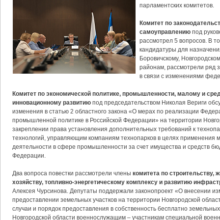
парламентских комитетов.
Комитет по законодательс
самоуправлению
под руков
рассмотрел 5 вопросов. В т
кандидатуры для назначени
Боровичскому, Новгородско
районам, рассмотрели ряд 
в связи с изменениями феде
Комитет по экономической политике, промышленности, малому и сре
инновационному развитию
под председательством Николая Вериги обс
изменения в статью 2 областного закона «О мерах по реализации Федер
промышленной политике в Российской Федерации» на территории Новгор
закреплении права установления дополнительных требований к технопа
технологий, управляющим компаниям технопарков в целях применения 
деятельности в сфере промышленности за счет имущества и средств бю
Федерации.
Два вопроса повестки рассмотрели члены
комитета по строительству,
хозяйству, топливно-энергетическому комплексу и развитию инфрас
Алексея Чурсинова. Депутаты поддержали законопроект «О внесении из
предоставлении земельных участков на территории Новгородской облас
случаи и порядок предоставления в собственность бесплатно земельных
Новгородской области военнослужащим – участникам специальной воен