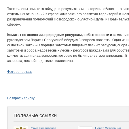
Также члены комитета обсудили результаты мониторинга областного зак
отдельных отношений в сфере комплексного развития территорий в Новг
разграничении полномочий Новгородской областной Думы и Правительст
сфере».
Комитет по экологии, природным ресурсам, собственности и земель
руководством Ларисы Сергухиной обсудил 3 вопроса повестки. Один из н
областной закон «О порядке заготовки пищевых лесных ресурсов, сбора
заготовки и сбора недревесных лесных ресурсов гражданами для собств
конкретизации ряда вопросов, которые не были ранее урегулированы. В 
хвороста, лесной подстилки, валежника.
Фоторепортаж
Возврат к списку
Полезные ссылки
Сайт Президента
Совет Федерации