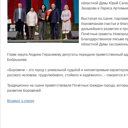
областной Думы Юрий Салам
Захарова и Лариса Артемье
Выступая на сцене, парлам
боровичанам счастья и благо
дальнейшего развития и про
Почётные грамоты Новгород
Благодарственное письмо п
областной Думы заслуженн
Главе округа Андрею Герасимову депутаты передали приветственный ад
Бобрышева.
«Боровичи – это город с уникальной судьбой и неповторимым характером
русского человека: трудолюбивого, стойкого и надёжного», – говорится в 
Традиционно на сцене приветствовали Почётных граждан города, которы
развитие Боровичей.
Возврат к списку