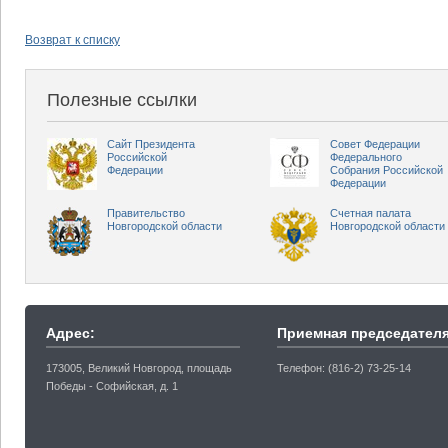
Возврат к списку
Полезные ссылки
Сайт Президента
Совет Федерации
Российской
Федерального
Федерации
Собрания Российской
Федерации
Правительство
Счетная палата
Новгородской области
Новгородской области
Адрес:
Приемная председателя
173005, Великий Новгород, площадь
Телефон: (816-2) 73-25-14
Победы - Софийская, д. 1