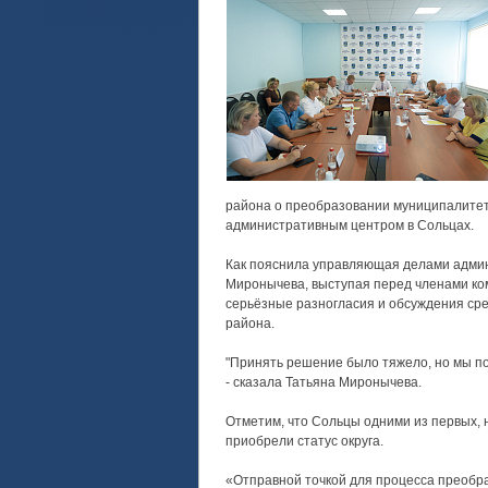
района о преобразовании муниципалитето
административным центром в Сольцах.
Как пояснила управляющая делами админ
Миронычева, выступая перед членами ко
серьёзные разногласия и обсуждения ср
района.
"Принять решение было тяжело, но мы по
- сказала Татьяна Миронычева.
Отметим, что Сольцы одними из первых, 
приобрели статус округа.
«Отправной точкой для процесса преобр