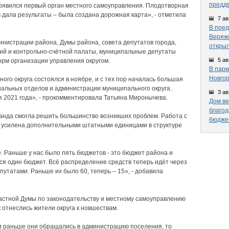
предд
 появился первый орган местного самоуправления. Плодотворная
 дала результаты – была создана дорожная карта», - отметила
7 ав
В пред
Веряжс
инистрации района, Думы района, совета депутатов города,
открыл
ний и контрольно-счётной палаты, муниципальные депутаты
5 ав
рм организации управления округом.
В парк
Новгор
ого округа состоялся в ноябре, и с тех пор началась большая
альных отделов и администрации муниципального округа.
3 ав
я 2021 года», - прокомментировала Татьяна Миронычева.
Дом ве
благод
анда смогла решить большинство возникших проблем. Работа с
бюдже
 усилена дополнительными штатными единицами в структуре
. Раньше у нас было пять бюджетов - это бюджет района и
ся один бюджет. Всё распределение средств теперь идёт через
путатами. Раньше их было 60, теперь – 15», - добавила
астной Думы по законодательству и местному самоуправлению
к отнеслись жители округа к новшествам.
и раньше они обращались в администрацию поселения, то