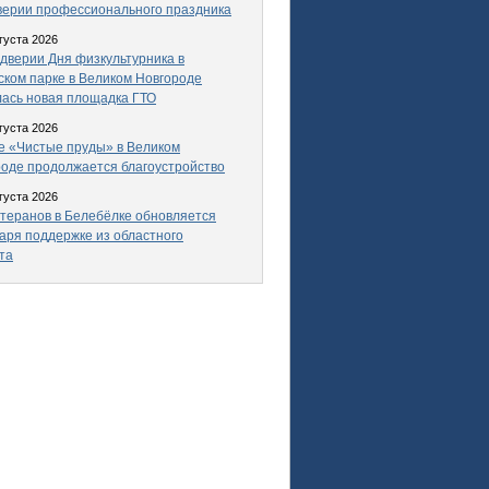
верии профессионального праздника
густа 2026
дверии Дня физкультурника в
ком парке в Великом Новгороде
ась новая площадка ГТО
густа 2026
е «Чистые пруды» в Великом
оде продолжается благоустройство
густа 2026
теранов в Белебёлке обновляется
аря поддержке из областного
та