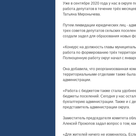
Уже в сентябре 2020 года у нас в округе
работа депутатов в течение трёх месяцев
Татьяна Миронычева.
Путем ликвидации юридических лиц - адм
трех советов депутатов сельских поселе
создали задел для образования новых фо
«Конкурс на должность главы муниципальн
работа по формированию трёх территори
Полноценную работу округ начал с январ
Она добавила, что реорганизованная ком
территориальными отделами также была
администрации.
«Работа с бюджетом также стала удобнее
бюджеты поселений. Сегодня у нас остал
бухгалтерию администрации. Также и с де
представитель администрации округа.
Заместитель председателя комитета обл
Алексей Прокопов задал вопрос о том, ка
«Для жителей ничего не изменилось. Есл