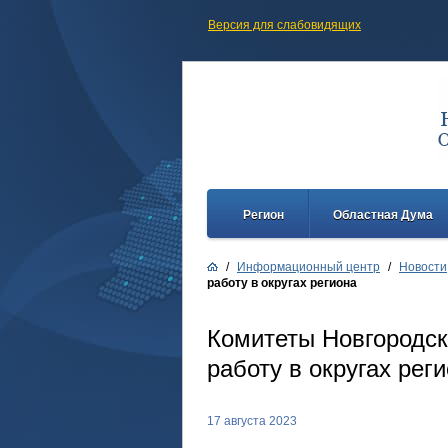
Версия для слабовидящих
Регион
Областная Дума
/
Информационный центр
/
Новости
работу в округах региона
Комитеты Новгородс
работу в округах рег
17 августа 2023