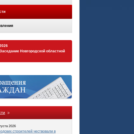
сти
вления
.2026
 Заседание Новгородской областной
сти
густа 2026
одских строителей чествовали в