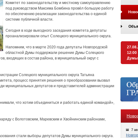
Комитет по законодательству и местному самоуправлению
под руководством Максима Бомбина провёл большую работу
Ново
по обеспечению реализации законодательства о единой
системе публичной власти.
Объя
Сегодня в ходе выездного заседания комитета депутаты
проанализировали опыт Солецкого муниципального округа.
Напомним, что в марте 2020 года депутаты Новгородской
27.08
областной Думы поддержали решение Думы Солецкого
12:00
в, входящих в состав района, в муниципальный округ с
Думы
истрации Солецкого муниципального округа Татьяна
митета, процесс принятия решения о преобразовании вызвал
еди муниципальных депутатов и представителей администрации
нимали, что хотим объединиться и работать единой командой»,
Ново
наряду с Волотовским, Маревским и Хвойнинским районами,
7 ав
Новгор
азования стали выборы депутатов Думы муниципального округа.