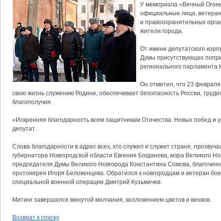
У мемориала «Вечный Огонь
официальные лица, ветеран
и правоохранительных орган
жители города.
От имени депутатского корп
Думы присутствующих попри
регионального парламента 
Он отметил, что 23 февраля 
свою жизнь служению Родине, обеспечивает безопасность России, труди
благополучия.
«Искренняя благодарность всем защитникам Отечества. Новых побед и ус
депутат.
Слова благодарности в адрес всех, кто служил и служит стране, прозвуч
губернатора Новгородской области Евгения Богданова, мэра Великого Н
председателя Думы Великого Новгорода Константина Сомова, благочинно
протоиерея Игоря Беловенцева. Обратился к новгородцам и ветеран бое
специальной военной операции Дмитрий Кузьмичев.
Митинг завершился минутой молчания, возложением цветов и венков.
Возврат к списку