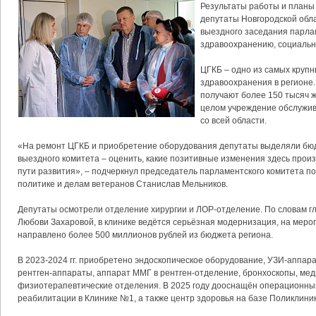
Результаты работы и планы
депутаты Новгородской обл
выездного заседания парла
здравоохранению, социальн
ЦГКБ – одно из самых круп
здравоохранения в регионе
получают более 150 тысяч ж
целом учреждение обслужив
со всей области.
«На ремонт ЦГКБ и приобретение оборудования депутаты выделяли бю
выездного комитета – оценить, какие позитивные изменения здесь прои
пути развития», – подчеркнул председатель парламентского комитета п
политике и делам ветеранов Станислав Мельников.
Депутаты осмотрели отделение хирургии и ЛОР-отделение. По словам г
Любови Захаровой, в клинике ведётся серьёзная модернизация, на меро
направлено более 500 миллионов рублей из бюджета региона.
В 2023-2024 гг. приобретено эндоскопическое оборудование, УЗИ-аппар
рентген-аппараты, аппарат ММГ в рентген-отделение, бронхоскопы, ме
физиотерапевтические отделения. В 2025 году дооснащён операционны
реабилитации в Клинике №1, а также центр здоровья на базе Поликлини