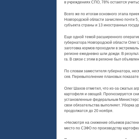
в учреждениях СПО, 78% остаются учитьс
Всего же по итогам основного этапа при
Новгородской области зачислено почти 5,
субъекта страны и 13 иностранных госуд
Еще одной темой расширенного оперативн
губернатора Новгородской области Олег 
заготовка кормов проходили в экстремаль
регионе ежедневно шли дожди. В результ
га. В связи с этим в регионе был объявл
По словам заместителя губернатора, нес
сев. Перевыполнение плановых показате
Олег Шахов отметил, что из-за сжатых а
картофеля и овощей. Прогнозируется сни
установленные федеральным Министерств
свои обязательства выполняет. Уборка у
продолжатся до 20 ноября.
«Несмотря на снижение объемов растени
место по СЗФО по производству картофел