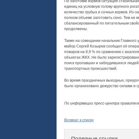
По заготовке кормов ситуация стабильна
единиц на условную голову крупного рога
количество грубых и сочных кормов. Из-з
полном объеме заготовить сено. Тем не м
сбалансированный по питательным свойст
продолжены.
Также на совещании начальник Главного 
майор Сергей Козырев сообщил об операт
пожаров на 8,9 % по сравнению с аналог
объектах ЖКХ. Не было зарегистрирован
поиск пропавших и заблудившихся людей,
транспортных происшествий.
Во время праздничных выходных, приуро
было организовано дежурство силами и 
По информации пресс-центра правител
Возврат к списку
Полезные ссылки