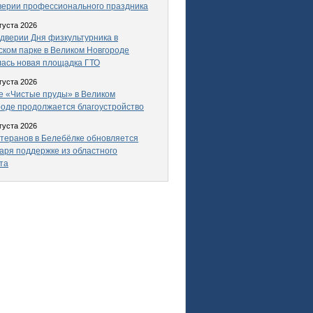
верии профессионального праздника
густа 2026
дверии Дня физкультурника в
ком парке в Великом Новгороде
ась новая площадка ГТО
густа 2026
е «Чистые пруды» в Великом
оде продолжается благоустройство
густа 2026
теранов в Белебёлке обновляется
аря поддержке из областного
та