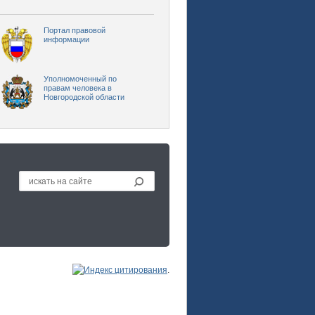
Портал правовой
информации
Уполномоченный по
правам человека в
Новгородской области
.