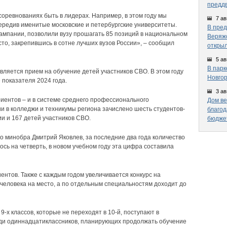
предд
оревнованиях быть в лидерах. Например, в этом году мы
7 ав
передив именитые московские и петербургские университеты.
В пред
кампании, позволили вузу прошагать 85 позиций в национальном
Веряжс
сто, закрепившись в сотне лучших вузов России», – сообщил
открыл
5 ав
В парк
ляется прием на обучение детей участников СВО. В этом году
Новгор
 показателя 2024 года.
3 ав
риентов – и в системе среднего профессионального
Дом ве
и в колледжи и техникумы региона зачислено шесть студентов-
благод
и и 167 детей участников СВО.
бюдже
го минобра Дмитрий Яковлев, за последние два года количество
сь на четверть, в новом учебном году эта цифра составила
ентов. Также с каждым годом увеличивается конкурс на
и человека на место, а по отдельным специальностям доходит до
9-х классов, которые не переходят в 10-й, поступают в
еди одиннадцатиклассников, планирующих продолжать обучение