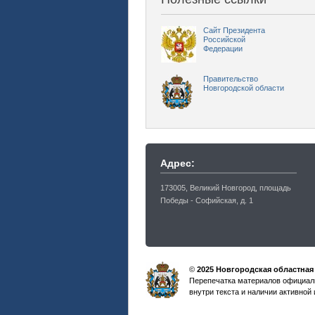
Сайт Президента
Российской
Федерации
Правительство
Новгородской области
Адрес:
173005, Великий Новгород, площадь
Победы - Софийская, д. 1
©
2025 Новгородская областная
Перепечатка материалов официаль
внутри текста и наличии активной 