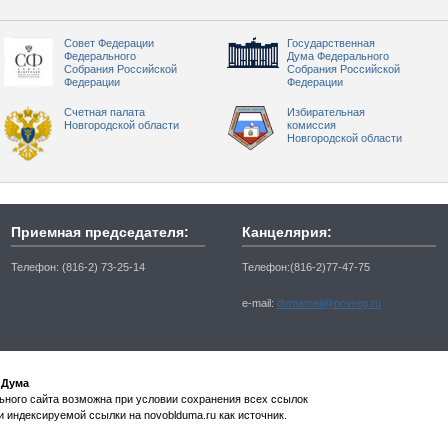
Совет Федерации
Государственная
Федерального
Дума Федерального
Собрания Российской
Собрания Российской
Федерации
Федерации
Счетная палата
Избирательная
Новгородской области
комиссия
Новгородской области
Приемная председателя:
Канцелярия:
Телефон: (816-2) 73-25-14
Телефон:(816-2)77-47-75
e-mail:
dumamail@novreg.ru
 Дума
ного сайта возможна при условии сохранения всех ссылок
и индексируемой ссылки на novoblduma.ru как источник.