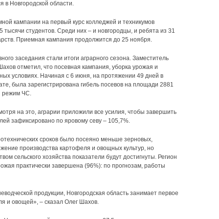
я в Новгородской области.
емной кампании на первый курс колледжей и техникумов
5 тысячи студентов. Среди них – и новгородцы, и ребята из 31
арств. Приемная кампания продолжится до 25 ноября.
ого заседания стали итоги аграрного сезона. Заместитель
Шахов отметил, что посевная кампания, уборка урожая и
ных условиях. Начиная с 6 июня, на протяжении 49 дней в
ате, была зарегистрирована гибель посевов на площади 2881
ен режим ЧС.
мотря на это, аграрии приложили все усилия, чтобы завершить
лей зафиксировано по яровому севу – 105,7%.
гротехнических сроков было посеяно меньше зерновых,
жение производства картофеля и овощных культур, но
ом сельского хозяйства показатели будут достигнуты. Регион
рожая практически завершена (96%): по прогнозам, работы
еводческой продукции, Новгородская область занимает первое
я и овощей», – сказал Олег Шахов.