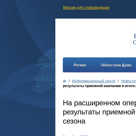
Версия для слабовидящих
Регион
Областная Дума
/
Информационный центр
/
Новости
результаты приемной кампании и итоги 
На расширенном опе
результаты приемной 
сезона