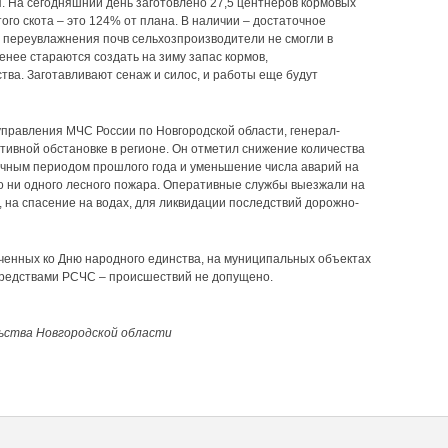
я. На сегодняшний день заготовлено 27,5 центнеров кормовых
того скота – это 124% от плана. В наличии – достаточное
а переувлажнения почв сельхозпроизводители не смогли в
енее стараются создать на зиму запас кормов,
ва. Заготавливают сенаж и силос, и работы еще будут
управления МЧС России по Новгородской области, генерал-
ивной обстановке в регионе. Он отметил снижение количества
ичным периодом прошлого года и уменьшение числа аварий на
о ни одного лесного пожара. Оперативные службы выезжали на
 на спасение на водах, для ликвидации последствий дорожно-
ченных ко Дню народного единства, на муниципальных объектах
средствами РСЧС – происшествий не допущено.
ьства Новгородской области