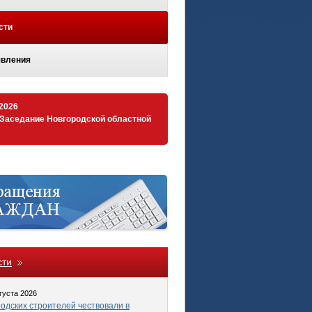
сти
вления
.2026
 Заседание Новгородской областной
сти
густа 2026
одских строителей чествовали в