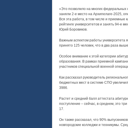
«Это позволило на многих федеральных с
заняли 2-е место на Архипелаге-2025, о
Вся эта работа, в том числе и приемные 
рейтинге университетов и занять 94-е ме
Юрий Боровиков.
Важным аспектом работы университета яв
принято 125 человек, что в два раза выше
Особое внимание к этой категории абиту
образования. В рамках приемной кампани
участников специальной военной операци
Как рассказал руководитель регионально
бюджетных мест в системе СПО увеличило
3986.
Растет и средний балл аттестата абитури
поступление – сейчас, в среднем, это тр
17.
Он также рассказал, что 90% выпускников 
новгородские колледжи и техникумы. Ср