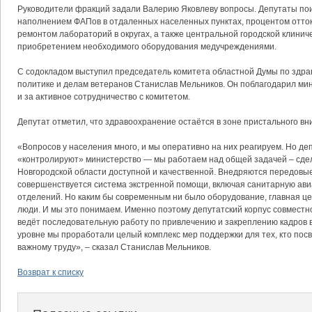
Руководители фракций задали Валерию Яковлеву вопросы. Депутаты по
наполнением ФАПов в отдаленных населенных пунктах, процентом отто
ремонтом лабораторий в округах, а также центральной городской клинич
приобретением необходимого оборудования медучреждениями.
С содокладом выступил председатель комитета областной Думы по здр
политике и делам ветеранов Станислав Мельников. Он поблагодарил мин
и за активное сотрудничество с комитетом.
Депутат отметил, что здравоохранение остаётся в зоне пристального в
«Вопросов у населения много, и мы оперативно на них реагируем. Но де
«контролируют» министерство — мы работаем над общей задачей – сде
Новгородской области доступной и качественной. Внедряются передовы
совершенствуется система экстренной помощи, включая санитарную ав
отделений. Но каким бы современным ни было оборудование, главная ц
люди. И мы это понимаем. Именно поэтому депутатский корпус совместн
ведёт последовательную работу по привлечению и закреплению кадров 
уровне мы проработали целый комплекс мер поддержки для тех, кто посв
важному труду», – сказал Станислав Мельников.
Возврат к списку