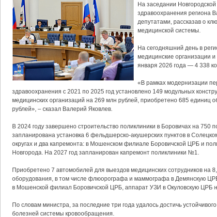
На заседании Новгородской
здравоохранения региона В
депутатами, рассказав о кл
медицинской системы.
На сегодняшний день в рег
медицинские организации и
января 2026 года — 4 338 ко
«В рамках модернизации пе
здравоохранения с 2021 по 2025 год установлено 149 модульных констр
медицинских организаций на 269 млн рублей, приобретено 685 единиц о
рублей», – сказал Валерий Яковлев.
В 2024 году завершено строительство поликлиники в Боровичах на 750 по
запланирована установка 6 фельдшерско-акушерских пунктов в Солецко
округах и два капремонта: в Мошенском филиале Боровичской ЦРБ и по
Новгорода. На 2027 год запланирован капремонт поликлиники №1.
Приобретено 7 автомобилей для выездов медицинских сотрудников на 8,
оборудования, в том числе флюорографа и маммографа в Демянскую ЦР
в Мошенской филиал Боровичской ЦРБ, аппарат УЗИ в Окуловскую ЦРБ на
По словам министра, за последние три года удалось достичь устойчивог
болезней системы кровообращения.