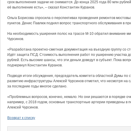
срок выполнения задачи не снимается. До конца 2025 года 80 млн рубле
её выполнение есть», – сказал Константин Куранов.
Ольга Борисова спросила о перспективах проведения ремонтов мостовы
пунктов. Денис Павлюк поднял вопрос транспортного обслуживания в п
На необходимость уширения полос на трассе М-10 обратил внимание ми
Чурсинов.
«Разработана проектно-сметная документация на въездную группу со ст
Идёт защита ПСД. Стоимость выполнения работ по уширению участка до
рублей. Есть высокие шансы, что эти деньги доведут в субъект. Пока воп
подчеркнул Константин Куранов.
Подводя итоги обсуждения, председатель комитета областной Думы по с
развитию инфраструктуры Алексей Чурсинов отметил, что несмотря на 
за последние годы многое сделано.
«Проблемных вопросов, конечно, немало. Но они решаются в порядке оч
например, с 2018 годом, основные транспортные артерии приведены в 
Алексей Чурсинов.
Возврат к списку