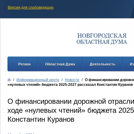
Версия для слабовидящих
Регион
Областная Дума
Деятельность
И
/
Информационный центр
/
Новости
/
О финансировании дорожно
«нулевых чтений» бюджета 2025-2027 рассказал Константин Куранов
О финансировании дорожной отрасли
ходе «нулевых чтений» бюджета 2025
Константин Куранов