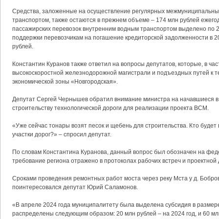
Средства, заложенные на осуществление регулярных межмуниципальны
транспортом, также остаются в прежнем объеме – 174 млн рублей ежего
пассажирских перевозок внутренним водным транспортом выделено по 2
поддержки перевозчикам на погашение кредиторской задолженности в 20
рублей.
Константин Куранов также ответил на вопросы депутатов, которые, в час
высокоскоростной железнодорожной магистрали и подъездных путей к 
экономической зоны «Новгородская».
Депутат Сергей Чернышев обратил внимание министра на начавшиеся в
строительству технологической дороги для реализации проекта ВСМ.
«Уже сейчас тонары возят песок и щебень для строительства. Кто буде
участки дорог?» – спросил депутат.
По словам Константина Куранова, данный вопрос был обозначен на фед
требование региона отражено в протоколах рабочих встреч и проектной
Сроками проведения ремонтных работ моста через реку Мста у д. Бобро
поинтересовался депутат Юрий Саламонов.
«В апреле 2024 года муниципалитету была выделена субсидия в размер
распределены следующим образом: 20 млн рублей – на 2024 год, и 60 млн