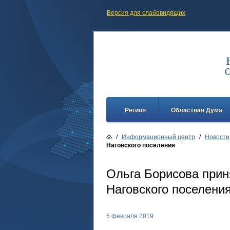
Версия для слабовидящих
Регион
Областная Дума
/
Информационный центр
/
Новости
Наговского поселения
Ольга Борисова прин
Наговского поселени
5 февраля 2019