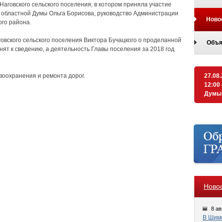
аговского сельского поселения, в котором приняла участие
 областной Думы Ольга Борисова, руководство Администрации
Ново
го района.
вского сельского поселения Виктора Бучацкого о проделанной
Объя
ят к сведению, а деятельность Главы поселения за 2018 год
воохранения и ремонта дорог.
27.08
12:00
Думы
Ново
8 ав
В Шимс