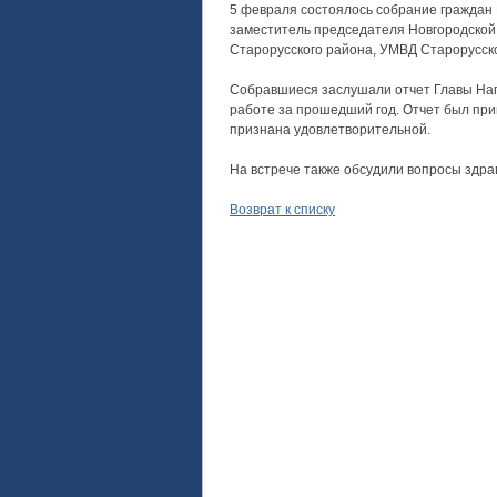
5 февраля состоялось собрание граждан Н
заместитель председателя Новгородской
Старорусского района, УМВД Старорусско
Собравшиеся заслушали отчет Главы Наго
работе за прошедший год. Отчет был прин
признана удовлетворительной.
На встрече также обсудили вопросы здра
Возврат к списку