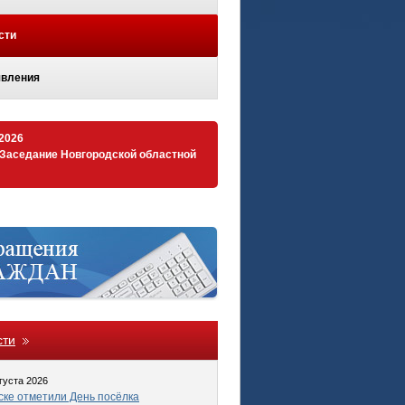
сти
вления
.2026
 Заседание Новгородской областной
сти
густа 2026
ке отметили День посёлка