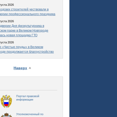
густа 2026
одских строителей чествовали в
верии профессионального праздника
густа 2026
дверии Дня физкультурника в
ком парке в Великом Новгороде
ась новая площадка ГТО
густа 2026
е «Чистые пруды» в Великом
оде продолжается благоустройство
Наверх
Портал правовой
информации
Уполномоченный по