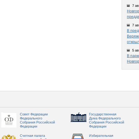
7 ав
Новгор
предд
7 ав
В пред
Веряжс
открыл
5 ав
В парк
Новгор
Совет Федерации
Государственная
Федерального
Дума Федерального
Собрания Российской
Собрания Российской
Федерации
Федерации
Счетная палата
Избирательная