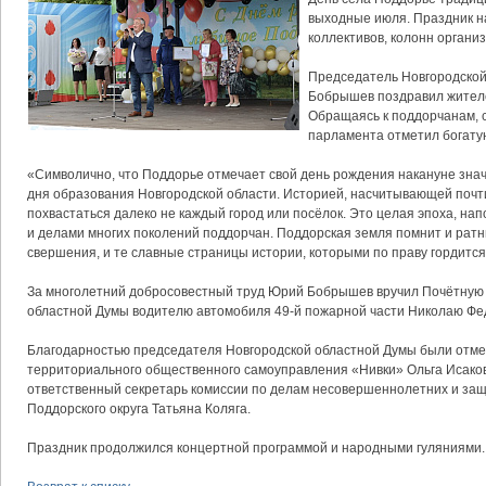
выходные июля. Праздник н
коллективов, колонн органи
Председатель Новгородско
Бобрышев поздравил жителей
Обращаясь к поддорчанам, 
парламента отметил богату
«Символично, что Поддорье отмечает свой день рождения накануне знач
дня образования Новгородской области. Историей, насчитывающей почти
похвастаться далеко не каждый город или посёлок. Это целая эпоха, на
и делами многих поколений поддорчан. Поддорская земля помнит и ратн
свершения, и те славные страницы истории, которыми по праву гордится 
За многолетний добросовестный труд Юрий Бобрышев вручил Почётную 
областной Думы водителю автомобиля 49-й пожарной части Николаю Фе
Благодарностью председателя Новгородской областной Думы были отм
территориального общественного самоуправления «Нивки» Ольга Исаков
ответственный секретарь комиссии по делам несовершеннолетних и защ
Поддорского округа Татьяна Коляга.
Праздник продолжился концертной программой и народными гуляниями.