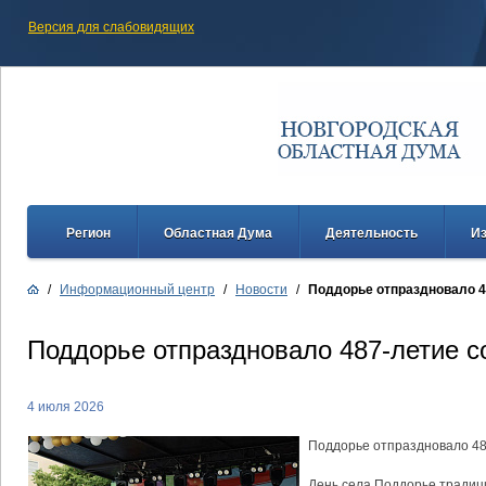
Версия для слабовидящих
Регион
Областная Дума
Деятельность
И
/
Информационный центр
/
Новости
/
Поддорье отпраздновало 4
Поддорье отпраздновало 487-летие с
4 июля 2026
Поддорье отпраздновало 48
День села Поддорье традиц