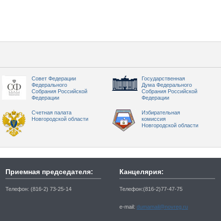
Совет Федерации
Государственная
Федерального
Дума Федерального
Собрания Российской
Собрания Российской
Федерации
Федерации
Счетная палата
Избирательная
Новгородской области
комиссия
Новгородской области
Приемная председателя:
Канцелярия:
Телефон: (816-2) 73-25-14
Телефон:(816-2)77-47-75
e-mail:
dumamail@novreg.ru