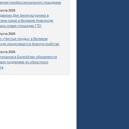
верии профессионального праздника
густа 2026
дверии Дня физкультурника в
ком парке в Великом Новгороде
ась новая площадка ГТО
густа 2026
е «Чистые пруды» в Великом
оде продолжается благоустройство
густа 2026
теранов в Белебёлке обновляется
аря поддержке из областного
та