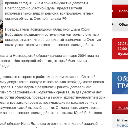
прошло сегодня. В нем приняли участие депутаты
Новгородской областной Думы, представители
Ново
исполнительной власти региона, контрольно-счетных
органов области, Счетной палаты РФ.
Объя
Председатель Новгородской областной Думы Юрий
Бобрышев, поздравляя сотрудников контрольно-счетных
органов, отметил что региональный парламент и Счетную
27.08
палату связывает многолетнее тесное взаимодействие.
12:00
Думы
алата Новгородской области начала с января 2004 года на
 палате Новгородской области», который был принят
 года.
 в составе которого я работал, принимал закон о Счетной
ли у депутатского корпуса относительно необходимости нового
нтроля. Но уже первые результаты работы доказали его
тивного расходования бюджетных средств. За два десятка лет
ы сотни объектов, проведены тысячи экспертно-аналитических
ваны все законопроекты, поступающие на рассмотрение в
Ново
служивает самой высокой оценки. От лица всего депутатского
и за наше тесное взаимодействие», - сказал Юрий Бобрышев.
7 ав
ой области Нина Яковлева отметила, что главной задачей на
Новгор