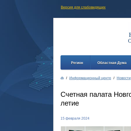
Версия для слабовидящих
Регион
Областная Дума
/
Информационный центр
/
Новости
Счетная палата Новг
летие
15 февраля 2024