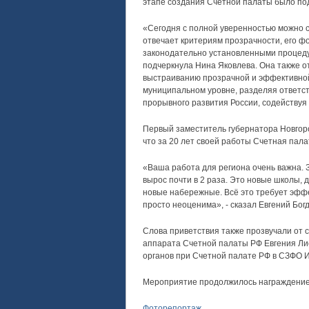
этапе создания Счетной палаты было п
«Сегодня с полной уверенностью можно с
отвечает критериям прозрачности, его ф
законодательно установленными процеду
подчеркнула Нина Яковлева. Она также о
выстраиванию прозрачной и эффективной
муниципальном уровне, разделяя ответс
прорывного развития России, содейству
Первый заместитель губернатора Новгоро
что за 20 лет своей работы Счетная пал
«Ваша работа для региона очень важна.
вырос почти в 2 раза. Это новые школы, 
новые набережные. Всё это требует эфф
просто неоценима», - сказал Евгений Бог
Слова приветствия также прозвучали от
аппарата Счетной палаты РФ Евгения Ли
органов при Счетной палате РФ в СЗФО 
Мероприятие продолжилось награждение
Фоторепортаж