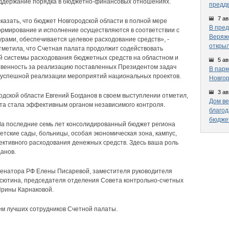
оддержание порядка в бюджетно-финансовых отношениях.
предд
7 ав
казать, что бюджет Новгородской области в полной мере
В пред
ормирование и исполнение осуществляются в соответствии с
Веряжс
рами, обеспечивается целевое расходование средств», -
открыл
тметила, что Счетная палата продолжит содействовать
 системы расходования бюджетных средств на областном и
5 ав
твенность за реализацию поставленных Президентом задач
В парк
я успешной реализации мероприятий национальных проектов.
Новгор
3 ав
дской области Евгений Богданов в своем выступлении отметил,
Дом ве
ата стала эффективным органом независимого контроля.
благод
бюдже
 За последние семь лет консолидированный бюджет региона
детские сады, больницы, особая экономическая зона, кампус,
ективного расходования денежных средств. Здесь ваша роль
данов.
 сенатора РФ Елены Писаревой, заместителя руководителя
сютина, председателя отделения Совета контрольно-счетных
Ирины Карнаковой.
м лучших сотрудников Счетной палаты.