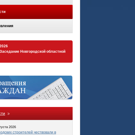
сти
вления
.2026
 Заседание Новгородской областной
сти
густа 2026
одских строителей чествовали в