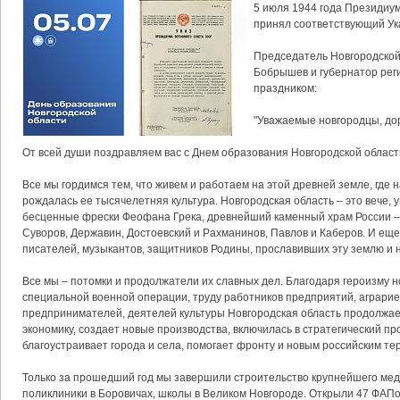
5 июля 1944 года Президиу
принял соответствующий Ук
Председатель Новгородско
Бобрышев и губернатор рег
праздником:
"Уважаемые новгородцы, дор
От всей души поздравляем вас с Днем образования Новгородской област
Все мы гордимся тем, что живем и работаем на этой древней земле, где 
рождалась ее тысячелетняя культура. Новгородская область – это вече,
бесценные фрески Феофана Грека, древнейший каменный храм России –
Суворов, Державин, Достоевский и Рахманинов, Павлов и Каберов. И еще
писателей, музыкантов, защитников Родины, прославивших эту землю и 
Все мы – потомки и продолжатели их славных дел. Благодаря героизму н
специальной военной операции, труду работников предприятий, аграриев,
предпринимателей, деятелей культуры Новгородская область продолжает
экономику, создает новые производства, включилась в стратегический пр
благоустраивает города и села, помогает фронту и новым российским те
Только за прошедший год мы завершили строительство крупнейшего мед
поликлиники в Боровичах, школы в Великом Новгороде. Открыли 47 ФАПо