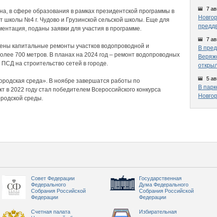
7 ав
а, в сфере образования в рамках президентской программы в
Новгор
т школы №4 г. Чудово и Грузинской сельской школы. Еще для
предд
ентация, поданы заявки для участия в программе.
7 ав
дены капитальные ремонты участков водопроводной и
В пред
лее 700 метров. В планах на 2024 год – ремонт водопроводных
Веряжс
 ПСД на строительство сетей в городе.
открыл
5 ав
городская среда». В ноябре завершатся работы по
В парк
кт в 2022 году стал победителем Всероссийского конкурса
Новгор
ородской среды.
Совет Федерации
Государственная
Федерального
Дума Федерального
Собрания Российской
Собрания Российской
Федерации
Федерации
Счетная палата
Избирательная