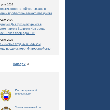
густа 2026
одских строителей чествовали в
верии профессионального праздника
густа 2026
дверии Дня физкультурника в
ком парке в Великом Новгороде
ась новая площадка ГТО
густа 2026
е «Чистые пруды» в Великом
оде продолжается благоустройство
Наверх
Портал правовой
информации
Уполномоченный по