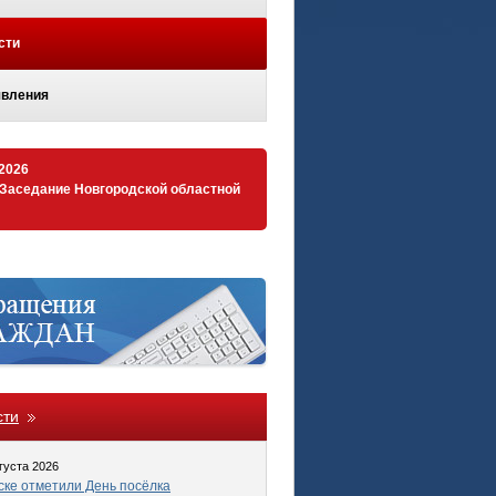
сти
вления
.2026
 Заседание Новгородской областной
сти
густа 2026
ке отметили День посёлка