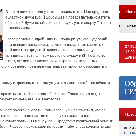
В заседании приняли участие председатель Новгородской
Ново
областной Думы Юрий Бобрышев и председатель комитета
областной Думы по образованию, культуре и спорту Татьяна
Объя
Шишляникова.
Глава региона Андрей Никитин подчеркнул, что Чудовский
район является одним из самых экономически развитых
27.08
районов Новгородской области. По прошлому году
12:00
муниципалитет на пятом месте по вкладу в ВРП области.
Думы
Сегодня здесь реализуется четыре инвестиционных
алого и среднего предпринимательства, включая самозанятых
вкладу в производство продукции сельского хозяйства области.
правительства Новгородской области Елена Кирилова, в
ремонт Дома-музея Н.А. Некрасова.
 Новгородской области Станислав Шульцев отметил, что по
Ново
ственные дороги» за три года в Чудовском районе
на сумму почти 600 млн рублей. Предстоит капитальный ремонт
бург - Чудово, проходящей по городу. Работы разделены на два
8 ав
В Шимс