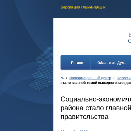
Версия для слабовидящих
Регион
Областная Дума
/
Информационный центр
/
Новости
стало главной темой выездного заседа
Социально-экономиче
района стало главно
правительства