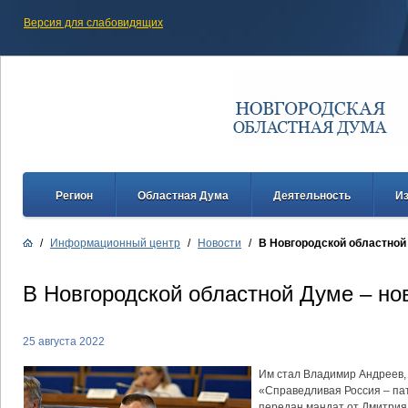
Версия для слабовидящих
Регион
Областная Дума
Деятельность
И
/
Информационный центр
/
Новости
/
В Новгородской областной
В Новгородской областной Думе – но
25 августа 2022
Им стал Владимир Андреев,
«Справедливая Россия – пат
передан мандат от Дмитрия