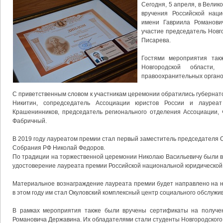
Сегодня, 5 апреля, в Вели
вручения Российской нац
имени Гавриила Романови
участие председатель Новг
Писарева.
Гостями мероприятия так
Новгородской области,
правоохранительных органо
C приветственным словом к участникам церемонии обратились губернат
Никитин, сопредседатель Ассоциации юристов России и лауреа
Крашенинников, председатель регионального отделения Ассоциации,
Фабричный.
В 2019 году лауреатом премии стал первый заместитель председателя
Собрания РФ Николай Федоров.
По традиции на торжественной церемонии Николаю Васильевичу были в
удостоверение лауреата премии Российской национальной юридической 
Материальное вознаграждение лауреата премии будет направлено на 
в этом году им стал Окуловский комплексный центр социального обслужи
В рамках мероприятия также были вручены сертификаты на получе
Романовича Державина. Их обладателями стали студенты Новгородского 