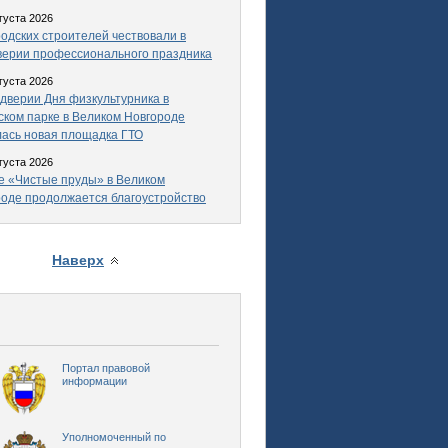
густа 2026
одских строителей чествовали в
верии профессионального праздника
густа 2026
дверии Дня физкультурника в
ком парке в Великом Новгороде
ась новая площадка ГТО
густа 2026
е «Чистые пруды» в Великом
оде продолжается благоустройство
Наверх
Портал правовой
информации
Уполномоченный по