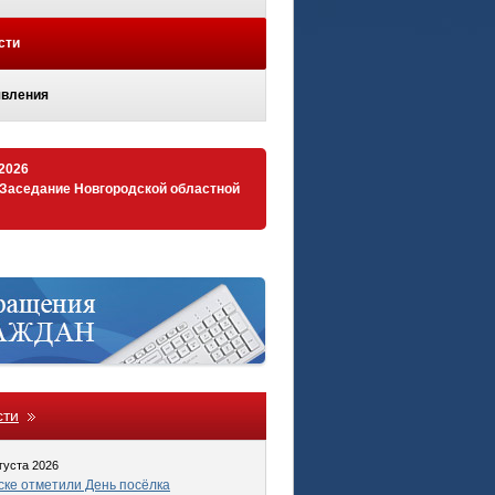
сти
вления
.2026
 Заседание Новгородской областной
сти
густа 2026
ке отметили День посёлка