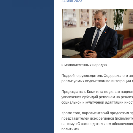
24 мая 2023
и малочисленных народов.
Подробно руководитель Федерального аге
реализуемых ведомством по интеграции т
Председатель Комитета по делам нацио
увеличения субсидий регионам на реали
социальной и культурной адаптации инос
Кроме того, парламентарий предложил п
представителей всех регионов (исполнит
на тему «О законодательном обеспечени
политики».