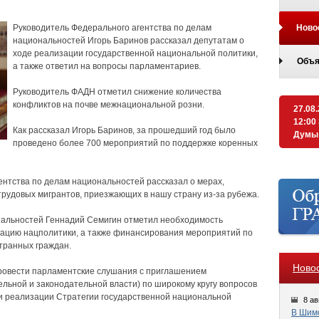
Руководитель Федерального агентства по делам
Ново
национальностей Игорь Баринов рассказал депутатам о
ходе реализации государственной национальной политики,
Объя
а также ответил на вопросы парламентариев.
Руководитель ФАДН отметил снижение количества
конфликтов на почве межнациональной розни.
27.08
12:00
Как рассказал Игорь Баринов, за прошедший год было
Думы
проведено более 700 мероприятий по поддержке коренных
нтства по делам национальностей рассказал о мерах,
рудовых мигрантов, приезжающих в нашу страну из‑за рубежа.
нальностей Геннадий Семигин отметил необходимость
зацию нацполитики, а также финансирования мероприятий по
транных граждан.
Ново
ровести парламентские слушания с приглашением
ельной и законодательной власти) по широкому кругу вопросов
и реализации Стратегии государственной национальной
8 ав
В Шимс