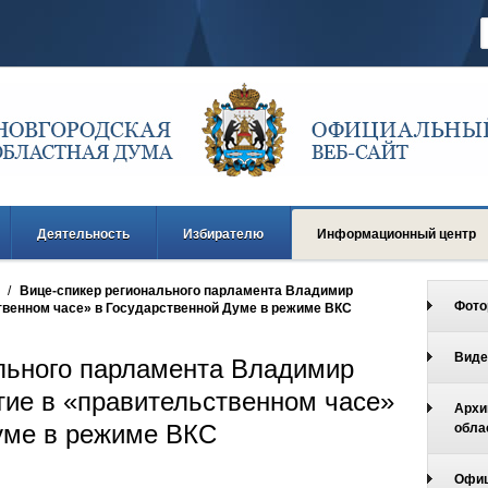
Деятельность
Избирателю
Информационный центр
/
Вице-спикер регионального парламента Владимир
Фото
твенном часе» в Государственной Думе в режиме ВКС
Виде
льного парламента Владимир
тие в «правительственном часе»
Архи
уме в режиме ВКС
обла
Офиц