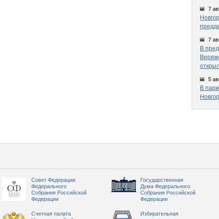
7 ав
Новгор
предд
7 ав
В пред
Веряжс
открыл
5 ав
В парк
Новгор
Совет Федерации
Государственная
Федерального
Дума Федерального
Собрания Российской
Собрания Российской
Федерации
Федерации
Счетная палата
Избирательная