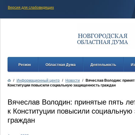
Версия для слабовидящих
Регион
Областная Дума
Деятельность
И
/
Информационный центр
/
Новости
/
Вячеслав Володин: приняты
Конституции повысили социальную защищенность граждан
Вячеслав Володин: принятые пять ле
к Конституции повысили социальную
граждан