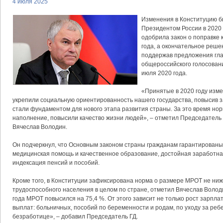
4 июля 2025
Изменения в Конституцию 
Президентом России в 2020 
одобрила закон о поправке 
года, а окончательное реше
поддержав предложения гла
общероссийского голосовани
июля 2020 года.
«Принятые в 2020 году изме
укрепили социальную ориентированность нашего государства, повысив 
стали фундаментом для нового этапа развития страны. За это время н
наполнение, повысили качество жизни людей», – отметил Председатель
Вячеслав Володин.
Он подчеркнул, что Основным законом страны гражданам гарантированы
медицинская помощь и качественное образование, достойная заработная
индексация пенсий и пособий.
Кроме того, в Конституции зафиксирована норма о размере МРОТ не ни
трудоспособного населения в целом по стране, отметил Вячеслав Волод
года МРОТ повысился на 75,4 %. От этого зависит не только рост зарпла
выплат: больничных, пособий по беременности и родам, по уходу за ребе
безработице», – добавил Председатель ГД.