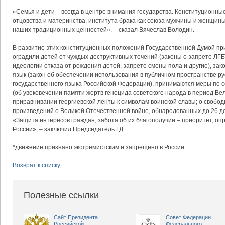
«Семья и дети – всегда в центре внимания государства. Конституционны
отцовства и материнства, института брака как союза мужчины и женщин
наших традиционных ценностей», – сказал Вячеслав Володин.
В развитие этих конституционных положений Государственной Думой пр
оградили детей от чуждых деструктивных течений (законы о запрете ЛГ
идеологии отказа от рождения детей, запрете смены пола и другие), за
язык (закон об обеспечении использования в публичном пространстве рус
государственного языка Российской Федерации), принимаются меры по 
(об увековечении памяти жертв геноцида советского народа в период Ве
приравнивании георгиевской ленты к символам воинской славы; о свобо
произведений о Великой Отечественной войне, обнародованных до 26 де
«Защита интересов граждан, забота об их благополучии – приоритет, 
России», – заключил Председатель ГД.
*движение признано экстремистским и запрещено в России.
Возврат к списку
Полезные ссылки
Сайт Президента
Совет Федерации
Российской
Федерального