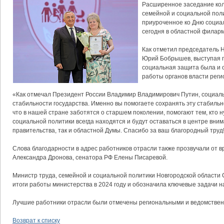
Расширенное заседание кол
семейной и социальной поли
приуроченное ко Дню социа
сегодня в областной филарм
Как отметил председатель 
Юрий Бобрышев, выступая п
социальная защита была и 
работы органов власти реги
«Как отмечал Президент России Владимир Владимирович Путин, социаль
стабильности государства. Именно вы помогаете сохранять эту стабильн
что в нашей стране заботятся о старшем поколении, помогают тем, кто 
социальной политики всегда находятся и будут оставаться в центре вним
правительства, так и областной Думы. Спасибо за ваш благородный труд!
Слова благодарности в адрес работников отрасли также прозвучали от в
Александра Дронова, сенатора РФ Елены Писаревой.
Министр труда, семейной и социальной политики Новгородской области
итоги работы министерства в 2024 году и обозначила ключевые задачи на
Лучшие работники отрасли были отмечены региональными и ведомстве
Возврат к списку