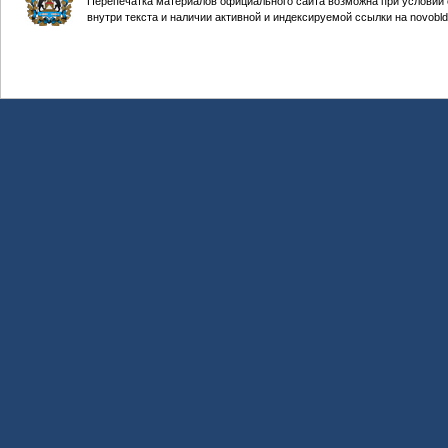
Перепечатка материалов официального сайта возможна при условии 
внутри текста и наличии активной и индексируемой ссылки на novobld