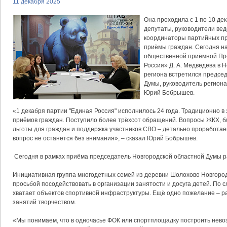
11 декабря 2025
Она проходила с 1 по 10 дек
депутаты, руководители вед
координаторы партийных п
приёмы граждан. Сегодня н
общественной приёмной Пр
Россия» Д. А. Медведева в 
региона встретился предсе
Думы, руководитель регион
Юрий Бобрышев.
«1 декабря партии "Единая Россия" исполнилось 24 года. Традиционно в
приёмов граждан. Поступило более трёхсот обращений. Вопросы ЖКХ, б
льготы для граждан и поддержка участников СВО – детально проработае
вопрос не останется без внимания», – сказал Юрий Бобрышев.
Сегодня в рамках приёма председатель Новгородской областной Думы 
Инициативная группа многодетных семей из деревни Шолохово Новгородс
просьбой посодействовать в организации занятости и досуга детей. По с
хватает объектов спортивной инфраструктуры. Ещё одно пожелание – 
занятий творчеством.
«Мы понимаем, что в одночасье ФОК или спортплощадку построить нево