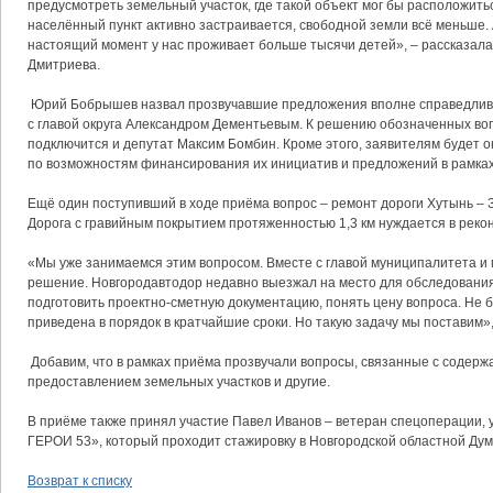
предусмотреть земельный участок, где такой объект мог бы расположитьс
населённый пункт активно застраивается, свободной земли всё меньше. 
настоящий момент у нас проживает больше тысячи детей», – рассказал
Дмитриева.
Юрий Бобрышев назвал прозвучавшие предложения вполне справедливы
с главой округа Александром Дементьевым. К решению обозначенных во
подключится и депутат Максим Бомбин. Кроме этого, заявителям будет 
по возможностям финансирования их инициатив и предложений в рамка
Ещё один поступивший в ходе приёма вопрос – ремонт дороги Хутынь – З
Дорога с гравийным покрытием протяженностью 1,3 км нуждается в реко
«Мы уже занимаемся этим вопросом. Вместе с главой муниципалитета и
решение. Новгородавтодор недавно выезжал на место для обследования
подготовить проектно-сметную документацию, понять цену вопроса. Не б
приведена в порядок в кратчайшие сроки. Но такую задачу мы поставим
Добавим, что в рамках приёма прозвучали вопросы, связанные с содер
предоставлением земельных участков и другие.
В приёме также принял участие Павел Иванов – ветеран спецоперации,
ГЕРОИ 53», который проходит стажировку в Новгородской областной Дум
Возврат к списку