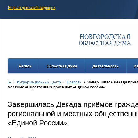
Версия для слабовидящих
Регион
Областная Дума
Деятельность
И
/
Информационный центр
/
Новости
/
Завершилась Декада приём
местных общественных приемных «Единой России»
Завершилась Декада приёмов гражда
региональной и местных общественн
«Единой России»