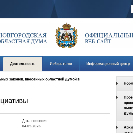
Деятельность
Избирателю
Информационный центр
ных законов, внесенных областной Думой в
Норм
Прое
ициативы
прое
выне
Дум
Дата внесения:
04.05.2026
Архи
акто