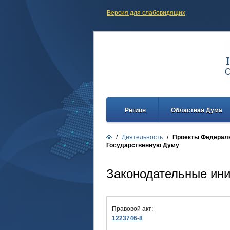
Версия для слабовидящих
Регион
Областная Дума
/
Деятельность
/
Проекты Федераль
Государственную Думу
Законодательные ин
Правовой акт:
1223746-8