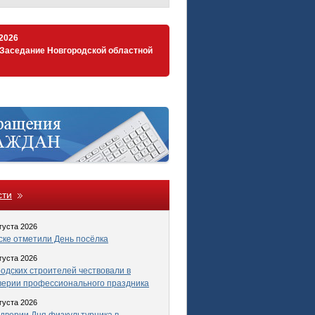
.2026
 Заседание Новгородской областной
сти
густа 2026
ке отметили День посёлка
густа 2026
одских строителей чествовали в
верии профессионального праздника
густа 2026