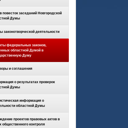
в повесток заседаний Новгородской
стной Думы
ы законотворческой деятельности
кты федеральных законов,
енных областной Думой в
дарственную Думу
воры и соглашения
рмация о результатах проверок
стной Думы
истическая информация о
ельности областной Думы
ждение проектов правовых актов в
х общественного контроля