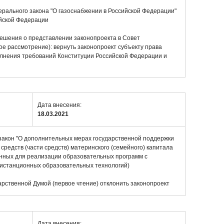
ерального закона "О газоснабжении в Российской Федерации"
ийской Федерации
ешения о представлении законопроекта в Совет
е рассмотрение): вернуть законопроект субъекту права
лнения требований Конституции Российской Федерации и
Дата внесения:
18.03.2021
закон "О дополнительных мерах государственной поддержки
средств (части средств) материнского (семейного) капитала
ченных для реализации образовательных программ с
дистанционных образовательных технологий)
арственной Думой (первое чтение) отклонить законопроект
Дата внесения: