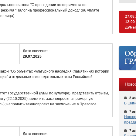
ерального закона "О проведении эксперимента по
 режима "Налог на профессиональный доход" (об уплате
го лица)
27.08
12:00
Думы
Дата внесения:
29.07.2025
акон "Об объектах культурного наследия (памятниках истории
ации" и отдельные законодательные акты Российской
Ново
тет Государственной Думы по культуре); представить отзывы,
8 ав
ту (22.10.2025); включить законопроект в примерную
В Шимс
рь); направить законопроект на заключение в Правовое
7 ав
Новгор
предд
7 ав
Дата внесения: