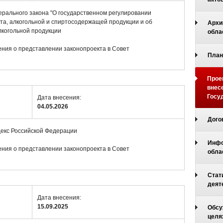
ерального закона "О государственном регулировании
рта, алкогольной и спиртосодержащей продукции и об
Архи
лкогольной продукции
обла
ия о представлении законопроекта в Совет
План
Прое
внес
Госу
Дата внесения:
04.05.2026
Дого
декс Российской Федерации
Инфо
ия о представлении законопроекта в Совет
обла
Стат
деят
Дата внесения:
15.09.2025
Обсу
целя