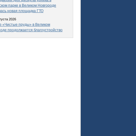
дверии Дня физкультурника в
ком парке в Великом Новгороде
ась новая площадка ГТО
густа 2026
е «Чистые пруды» в Великом
оде продолжается благоустройство