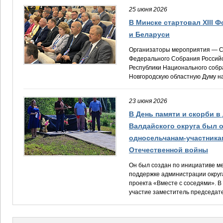
2018-2021 - Министр природных ресурсов, лесного хозяйства и экологии
25 июня 2026
2021-2021 - Советник эксперт при Губернаторе Новгородской области
С октября 2021 года - Заместитель председателя Новгородской областн
В Минске стартовал XIII 
и Беларуси
Член партии «Единая Россия»
Организаторы мероприятия — 
Почетная грамота Министерства природных ресурсов и экологии Россий
Федерального Собрания Россий
Знак «Отличник охраны природы», 2019
Республики Национального собр
Почетная грамота Губернатора Новгородской области, 2019
Новгородскую областную Думу на
23 июня 2026
В День памяти и скорби в
Валдайского округа был 
односельчанам-участника
Отечественной войны
Он был создан по инициативе м
поддержке администрации округа
проекта «Вместе с соседями». 
участие заместитель председате