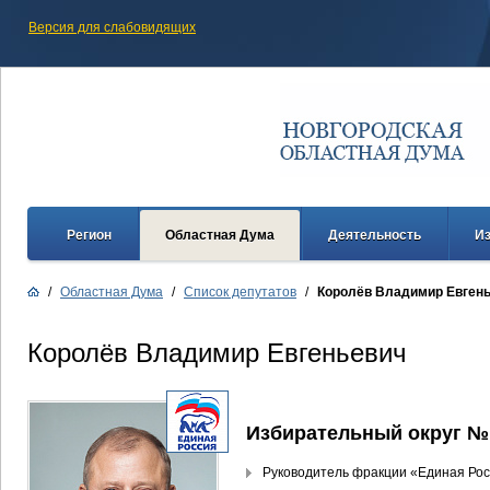
Версия для слабовидящих
Регион
Областная Дума
Деятельность
И
/
Областная Дума
/
Список депутатов
/
Королёв Владимир Евген
Королёв Владимир Евгеньевич
Избирательный округ №
Руководитель фракции «Единая Ро