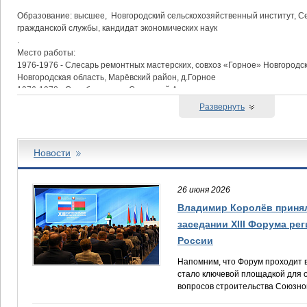
Образование: высшее, Новгородский сельскохозяйственный институт, 
гражданской службы, кандидат экономических наук
.
Место работы:
1976-1976 - Слесарь ремонтных мастерских, совхоз «Горное» Новгородс
Новгородская область, Марёвский район, д.Горное
1976-1978 - Служба в рядах Советской Армии
1979- 1981 - Учащийся, Валдайский совхоз-техникум, Новгородская облас
Развернуть
1981-1981 - Бригадир бригады «Едно», Валдайский совхоз-техникум, Нов
район, г.Валдай
1981-1986 - Секретарь комитета ВЛКСМ Валдайского совхоза-техникума, с
Валдайский райком ВЛКСМ Новгородской области, Новгородская область,
Новости
1986-1988 - Директор совхоза «Большое Замошье»
1988-1988 - Главный агроном совхоза «Поломять»
1988-1991 - Второй секретарь Валдайского райкома КПСС
26 июня 2026
1991-1992 - Заместитель председателя Валдайского потребительского 
Владимир Королёв принял
1992-1996 - Председатель Валдайского потребительского общества
заседании XIII Форума ре
1996-1998 - Начальник государственной налоговой инспекции по Валдай
1998-2005 - Глава Валдайского района
России
2005-2007 - Руководитель Управление Федеральной налоговой службы п
Напомним, что Форум проходит 
2007-2011 - Генеральный директор ЗАО «Сплав-модернизация»
стало ключевой площадкой для 
2011-2012 - Генеральный директор завода ОАО «Завод «Старорусприбо
вопросов строительства Союзно
2012-2014 - Председатель комитета охотничьего и рыбного хозяйства Н
2014-2017 - Руководитель департамента природных ресурсов и экологии