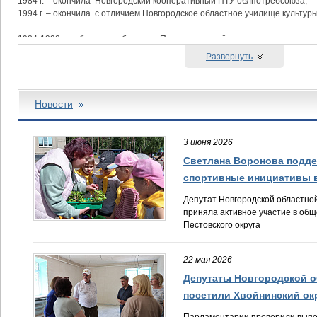
1984 г. – окончила Новгородский кооперативный ПТУ облпотребсоюза;
1994 г. – окончила с отличием Новгородское областное училище культуры
1984-1990 – работала в общепите Пестовского райпо;
1990-2013 – Работала в отделе культуры Пестовского муниципального ра
Развернуть
С 2000 года работала директором Районного Дома культуры;
С 2013 года- индивидуальный предприниматель.
Депутат Пестовского городского поселения (2005-2010гг., 2010-2015гг., 20
Новости
Депутат Думы Пестовского района 5-го созыва с 2020.
3 июня 2026
Награждена:
Светлана Воронова подде
2002г. – Почетной Грамотой Администрации Пестовского района;
спортивные инициативы в
2005г. – Почетной Грамотой Комитета культуры и туризма Новгородской 
2009г. – Благодарностью Губернатора Новгородской области;
Депутат Новгородской областно
2017г. – Благодарственным письмом Председателя Новгородской облас
приняла активное участие в об
2018г. – Грамотой Президента ассоциации «Совет муниципальных обра
Пестовского округа
Семья: замужем, двое взрослых детей и три внука.
22 мая 2026
Депутаты Новгородской 
посетили Хвойнинский ок