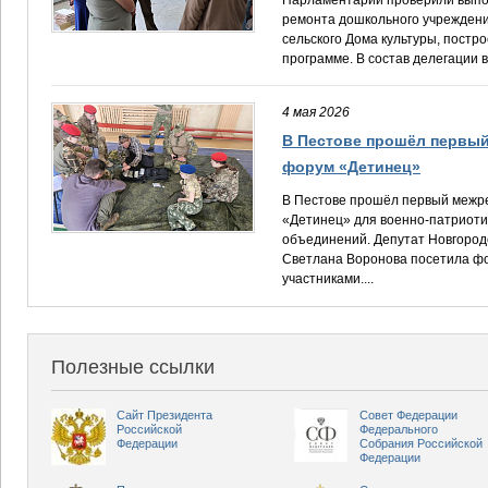
Парламентарии проверили выпо
ремонта дошкольного учреждени
сельского Дома культуры, постр
программе. В состав делегации 
4 мая 2026
В Пестове прошёл первы
форум «Детинец»
В Пестове прошёл первый межр
«Детинец» для военно-патриотич
объединений. Депутат Новгород
Светлана Воронова посетила фо
участниками....
Полезные ссылки
Сайт Президента
Совет Федерации
Российской
Федерального
Федерации
Собрания Российской
Федерации