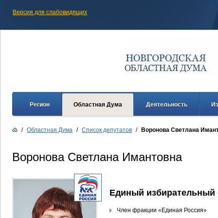
Версия для слабовидящих
Регион
Областная Дума
Деятельность
И
/
Областная Дума
/
Список депутатов
/
Воронова Светлана Иман
Воронова Светлана Имантовна
Единый избирательный 
Член фракции «Единая Россия»