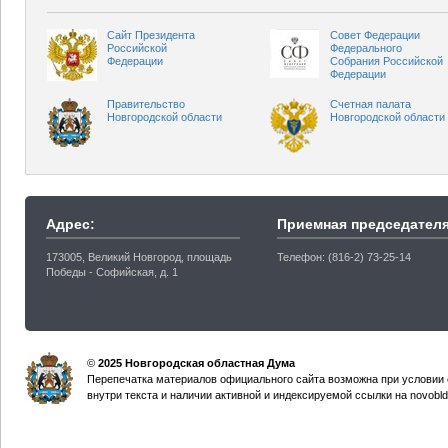
Сайт Президента
Совет Федерации
Российской
Федерального
Федерации
Собрания Российской
Федерации
Правительство
Счетная палата
Новгородской области
Новгородской области
Адрес:
Приемная председателя
173005, Великий Новгород, площадь
Телефон: (816-2) 73-25-14
Победы - Софийская, д. 1
©
2025 Новгородская областная Дума
Перепечатка материалов официального сайта возможна при условии 
внутри текста и наличии активной и индексируемой ссылки на novobld