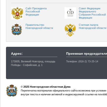
Сайт Президента
Совет Федерации
Российской
Федерального
Федерации
Собрания Российской
Федерации
Правительство
Счетная палата
Новгородской области
Новгородской области
Адрес:
Приемная председателя
173005, Великий Новгород, площадь
Телефон: (816-2) 73-25-14
Победы - Софийская, д. 1
©
2025 Новгородская областная Дума
Перепечатка материалов официального сайта возможна при условии 
внутри текста и наличии активной и индексируемой ссылки на novobld