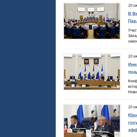
10 и
В В
Пар
Учас
Запа
зако
10 и
Ини
под
Конф
кото
Новг
10 и
Юри
гос
эфф