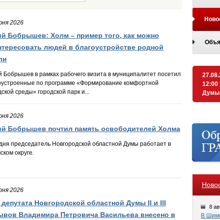
Ново
юня 2026
й Бобрышев: Холм – пример того, как можно
Объя
нтересовать людей в благоустройстве родной
ли
 Бобрышев в рамках рабочего визита в муниципалитет посетил
27.08
оустроенные по программе «Формирование комфортной
12:00
дской среды» городской парк и...
Думы
юня 2026
й Бобрышев почтил память освободителей Холма
дня председатель Новгородской областной Думы работает в
ском округе.
Ново
юня 2026
 депутата Новгородской областной Думы II и III
8 ав
ывов Владимира Петровича Васильева внесено в
В Шимс