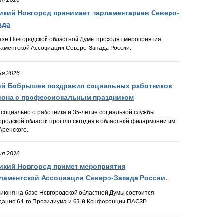
ня 2026
икий Новгород принимает парламентариев Северо-
ада
азе Новгородской областной Думы проходят мероприятия
аментской Ассоциации Северо-Запада России.
ня 2026
й Бобрышев поздравил социальных работников
иона с профессиональным праздником
 социального работника и 35-летие социальной службы
ородской области прошло сегодня в областной филармонии им.
Аренского.
ня 2026
икий Новгород примет мероприятия
ламентской Ассоциации Северо-Запада России.
 июня на базе Новгородской областной Думы состоится
дание 64-го Президиума и 69-й Конференции ПАСЗР.