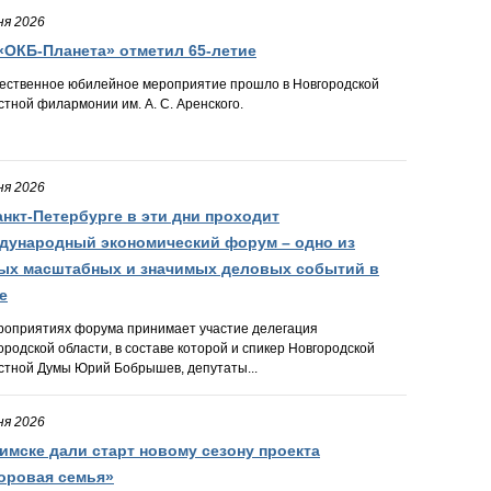
ня 2026
«ОКБ-Планета» отметил 65-летие
ественное юбилейное мероприятие прошло в Новгородской
стной филармонии им. А. С. Аренского.
ня 2026
анкт-Петербурге в эти дни проходит
дународный экономический форум – одно из
ых масштабных и значимых деловых событий в
е
роприятиях форума принимает участие делегация
ородской области, в составе которой и спикер Новгородской
стной Думы Юрий Бобрышев, депутаты...
ня 2026
имске дали старт новому сезону проекта
оровая семья»