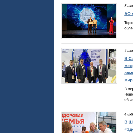
5 ию
АО 
Торж
обла
4 ию
В С
меж
сам
мир
В ме
Новг
обла
4 ию
В Ш
«Зд