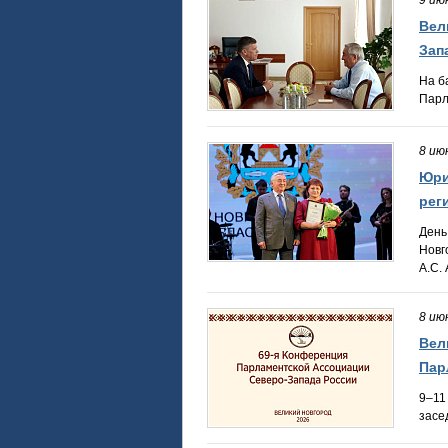
9 ию
Вел
Зап
На б
Парл
8 ию
Юри
рег
День
Новг
А.С. 
8 ию
Вел
Пар
9–11
засе