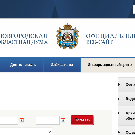
Деятельность
Избирателю
Информационный центр
и
Фото
Виде
Архи
обла
…
Офиц