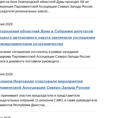
дня на базе Новгородской областной Думы проходит 69-ая
еренция Парламентской Ассоциации Северо-Запада России.
седатели региональных заксоб...
юня 2026
городская областная Дума и Собрание депутатов
ецкого автономного округа заключили соглашение
ежпарламентском сотрудничестве
исание соглашения состоялось в рамках заседания
идиума Парламентской Ассоциации Северо-Запада России.
иси в документе поставили руководите...
юня 2026
еликом Новгороде стартовали мероприятия
ламентской Ассоциации Северо-Запада России
х принимают участие председатели и представители
нодательных собраний 11 регионов СЗФО, а также руководители
аментов Республики Дагестан, ...