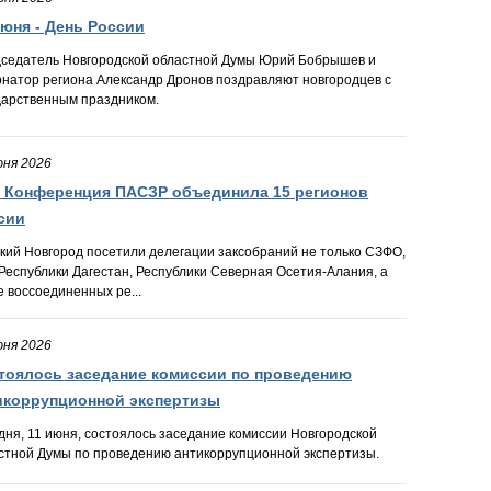
июня - День России
седатель Новгородской областной Думы Юрий Бобрышев и
рнатор региона Александр Дронов поздравляют новгородцев с
дарственным праздником.
юня 2026
я Конференция ПАСЗР объединила 15 регионов
сии
кий Новгород посетили делегации заксобраний не только СЗФО,
 Республики Дагестан, Республики Северная Осетия-Алания, а
е воссоединенных ре...
юня 2026
тоялось заседание комиссии по проведению
икоррупционной экспертизы
дня, 11 июня, состоялось заседание комиссии Новгородской
стной Думы по проведению антикоррупционной экспертизы.