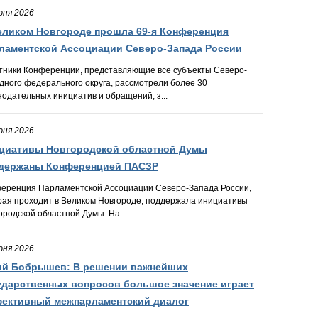
юня 2026
еликом Новгороде прошла 69-я Конференция
ламентской Ассоциации Северо-Запада России
тники Конференции, представляющие все субъекты Северо-
дного федерального округа, рассмотрели более 30
нодательных инициатив и обращений, з...
юня 2026
циативы Новгородской областной Думы
держаны Конференцией ПАСЗР
еренция Парламентской Ассоциации Северо-Запада России,
рая проходит в Великом Новгороде, поддержала инициативы
ородской областной Думы. На...
юня 2026
й Бобрышев: В решении важнейших
ударственных вопросов большое значение играет
ективный межпарламентский диалог