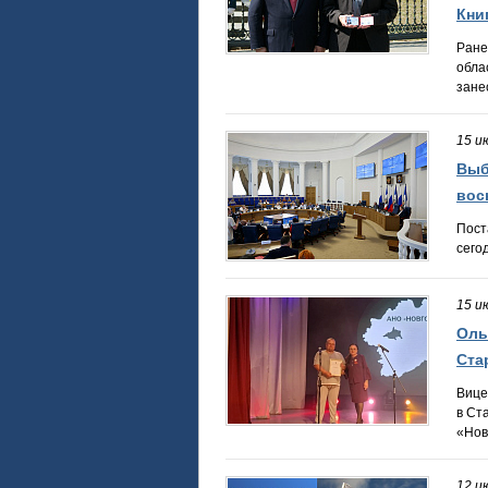
Кни
Ране
обла
зане
15 и
Выб
вос
Пост
сего
15 и
Оль
Ста
Вице
в Ст
«Нов
12 и