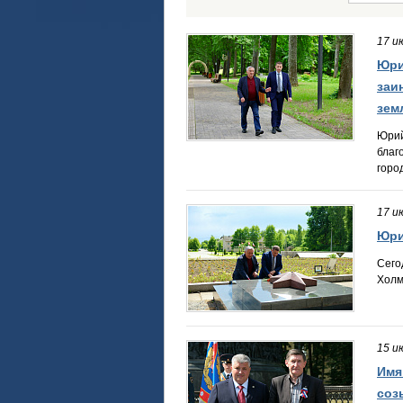
17 и
Юри
заи
зем
Юрий
благ
горо
17 и
Юри
Сего
Холм
15 и
Имя
соз