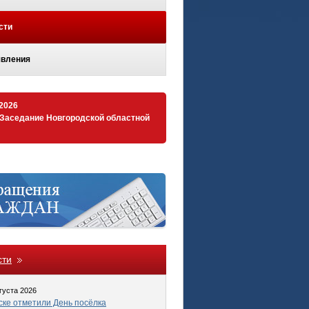
сти
вления
.2026
 Заседание Новгородской областной
сти
густа 2026
ке отметили День посёлка