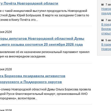
гу Почёта Новгородской области
7 ав
Новгор
е с такой инициативой выступил председатель Новгородской
предд
стной Думы Юрий Бобрышев. В марте на заседании Совета по
сению в Книгу Почёта это...
7 ав
В пред
Веряжс
юня 2026
открыл
оры депутатов Новгородской областной Думы
5 ав
ьмого созыва состоятся 20 сентября 2026 года
В парк
Новгор
ановление об их назначении региональный парламент принял
дня на внеочередном заседании.
юня 2026
га Борисова поздравила активистов
рорусского и Поддорского округов
-спикер Новгородской областной Думы Ольга Борисова провела
арой Руссе благотворительный концерт, организованный АНО
городчина», волонтёром...
юня 2026