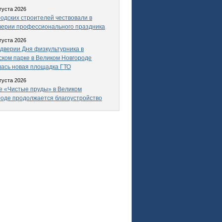
густа 2026
одских строителей чествовали в
верии профессионального праздника
густа 2026
дверии Дня физкультурника в
ком парке в Великом Новгороде
ась новая площадка ГТО
густа 2026
е «Чистые пруды» в Великом
оде продолжается благоустройство