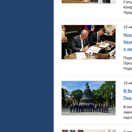
Сего
Конф
Пред
10 и
Нов
Нен
о м
Подп
През
Подп
10 и
В В
Пар
В ни
зако
парл