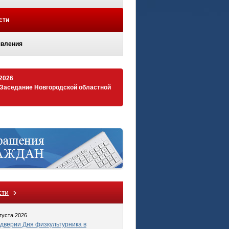
сти
вления
.2026
 Заседание Новгородской областной
сти
густа 2026
дверии Дня физкультурника в