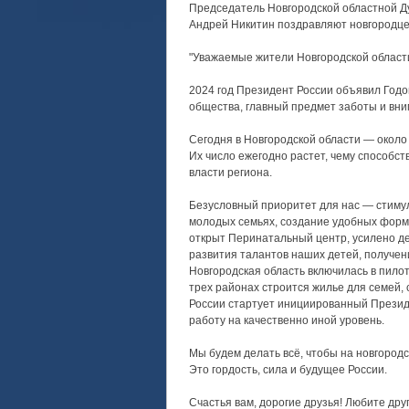
Председатель Новгородской областной Д
Андрей Никитин поздравляют новгородце
"Уважаемые жители Новгородской области
2024 год Президент России объявил Годо
общества, главный предмет заботы и вни
Сегодня в Новгородской области — около 
Их число ежегодно растет, чему способс
власти региона.
Безусловный приоритет для нас — стиму
молодых семьях, создание удобных форм 
открыт Перинатальный центр, усилено де
развития талантов наших детей, получе
Новгородская область включилась в пило
трех районах строится жилье для семей, 
России стартует инициированный Презид
работу на качественно иной уровень.
Мы будем делать всё, чтобы на новгородс
Это гордость, сила и будущее России.
Счастья вам, дорогие друзья! Любите друг