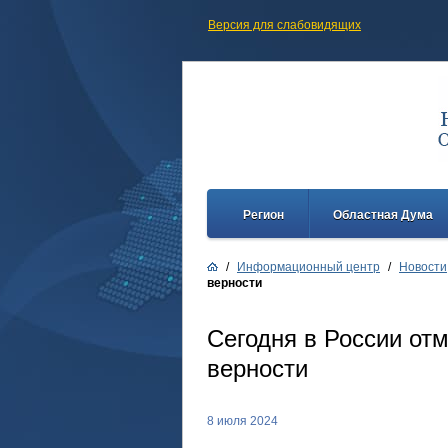
Версия для слабовидящих
Регион
Областная Дума
/
Информационный центр
/
Новости
верности
Сегодня в России от
верности
8 июля 2024