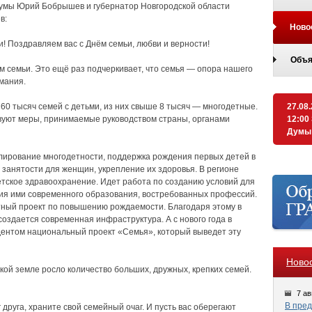
умы Юрий Бобрышев и губернатор Новгородской области
в:
Ново
! Поздравляем вас с Днём семьи, любви и верности!
Объя
м семьи. Это ещё раз подчеркивает, что семья — опора нашего
мания.
60 тысяч семей с детьми, из них свыше 8 тысяч — многодетные.
27.08
твуют меры, принимаемые руководством страны, органами
12:00
Думы
лирование многодетности, поддержка рождения первых детей в
занятости для женщин, укрепление их здоровья. В регионе
тское здравоохранение. Идет работа по созданию условий для
ния ими современного образования, востребованных профессий.
тный проект по повышению рождаемости. Благодаря этому в
создается современная инфраструктура. А с нового года в
ентом национальный проект «Семья», который выведет эту
Ново
кой земле росло количество больших, дружных, крепких семей.
7 ав
В пред
 друга, храните свой семейный очаг. И пусть вас оберегают