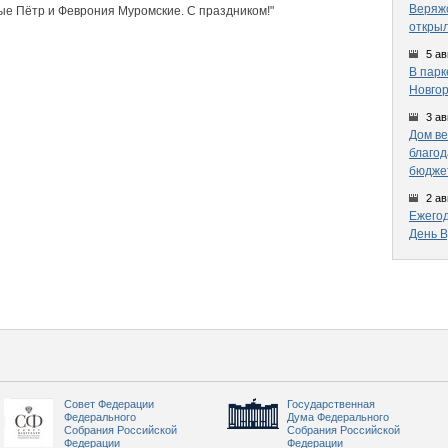
Веряжс
ые Пётр и Феврония Муромские. С праздником!"
открыл
5 ав
В парк
Новгор
3 ав
Дом ве
благод
бюдже
2 ав
Ежегод
День 
Совет Федерации
Государственная
Федерального
Дума Федерального
Собрания Российской
Собрания Российской
Федерации
Федерации